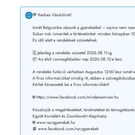
💙 Kedves Vásárlóink!
Ismét Belgiumba utazunk a gyerekekkel – sajnos nem nyar
Sokan már ismeritek a történetünket: minden hónapban 10–
Ez idő alatt a rendelések szünetelnek.
🗓️ Jelenleg a rendelés szünetel 2026.08.11-ig.
📦 Az első csomagfeladási nap 2026.08.12-e lesz.
A rendelés funkció várhatóan Augusztus 12-től lesz ismét e
A friss információkat mindig itt, ebben a szövegdobozban
Kérlek kövessetek be a friss információkért!
🌐 https://www.facebook.com/mindenamivan.hu
Köszönjük a megértéseteket, türelmeteket és támogatásoto
Együtt Kornélért és Zsomborért Alapítvány
🌐 www.raczgyerekek.hu
📘 www.facebook.com/raczgyerekek