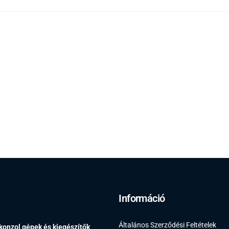
Információ
Általános Szerződési Feltételek
 konzol gépek és kiegészítők