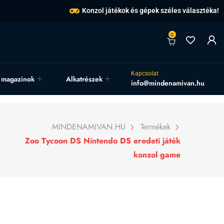
Konzol játékok és gépek széles választéka!
0
Kapcsolat
, magazinok
Alkatrészek
info@mindenamivan.hu
MINDENAMIVAN.HU
Termékek
Zoo Tycoon DS Nintendo DS eredeti játék
konzol game