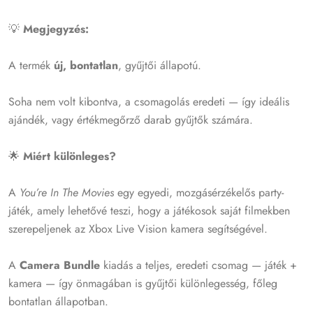
💡
Megjegyzés:
A termék
új, bontatlan
, gyűjtői állapotú.
Soha nem volt kibontva, a csomagolás eredeti — így ideális
ajándék, vagy értékmegőrző darab gyűjtők számára.
🌟
Miért különleges?
A
You’re In The Movies
egy egyedi, mozgásérzékelős party-
játék, amely lehetővé teszi, hogy a játékosok saját filmekben
szerepeljenek az Xbox Live Vision kamera segítségével.
A
Camera Bundle
kiadás a teljes, eredeti csomag — játék +
kamera — így önmagában is gyűjtői különlegesség, főleg
bontatlan állapotban.