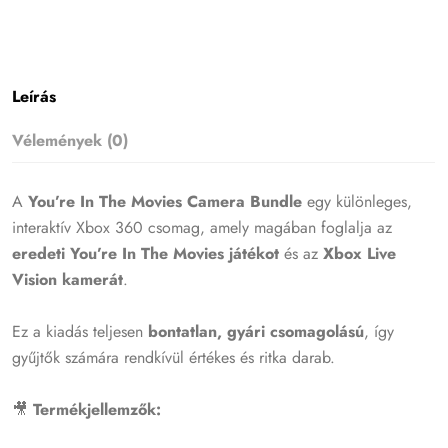
Leírás
Vélemények (0)
A
You’re In The Movies Camera Bundle
egy különleges,
interaktív Xbox 360 csomag, amely magában foglalja az
eredeti You’re In The Movies játékot
és az
Xbox Live
Vision kamerát
.
Ez a kiadás teljesen
bontatlan, gyári csomagolású
, így
gyűjtők számára rendkívül értékes és ritka darab.
🎥
Termékjellemzők: