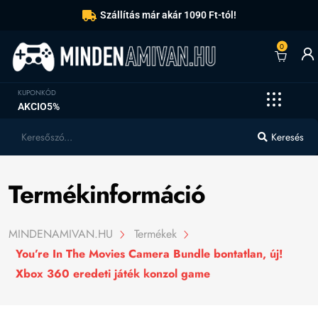
Szállítás már akár 1090 Ft-tól!
0
KUPONKÓD
AKCIO5%
Keresés
Termékinformáció
MINDENAMIVAN.HU
Termékek
You’re In The Movies Camera Bundle bontatlan, új!
Xbox 360 eredeti játék konzol game