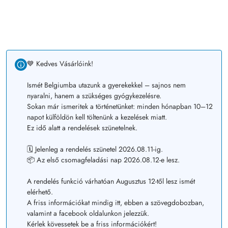
💙 Kedves Vásárlóink!
Ismét Belgiumba utazunk a gyerekekkel – sajnos nem
nyaralni, hanem a szükséges gyógykezelésre.
Sokan már ismeritek a történetünket: minden hónapban 10–12
napot külföldön kell töltenünk a kezelések miatt.
Ez idő alatt a rendelések szünetelnek.
🗓️ Jelenleg a rendelés szünetel 2026.08.11-ig.
📦 Az első csomagfeladási nap 2026.08.12-e lesz.
A rendelés funkció várhatóan Augusztus 12-től lesz ismét
elérhető.
A friss információkat mindig itt, ebben a szövegdobozban,
valamint a facebook oldalunkon jelezzük.
Kérlek kövessetek be a friss információkért!