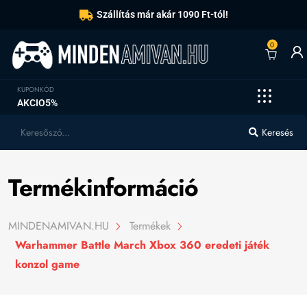
Szállítás már akár 1090 Ft-tól!
0
KUPONKÓD
AKCIO5%
Keresés
Termékinformáció
MINDENAMIVAN.HU
Termékek
Warhammer Battle March Xbox 360 eredeti játék
konzol game