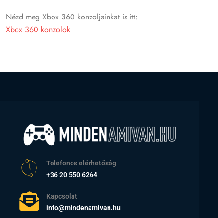
Nézd meg Xbox 360 konzoljainkat is itt:
Xbox 360 konzolok
Telefonos elérhetőség
+36 20 550 6264
Kapcsolat
info@mindenamivan.hu