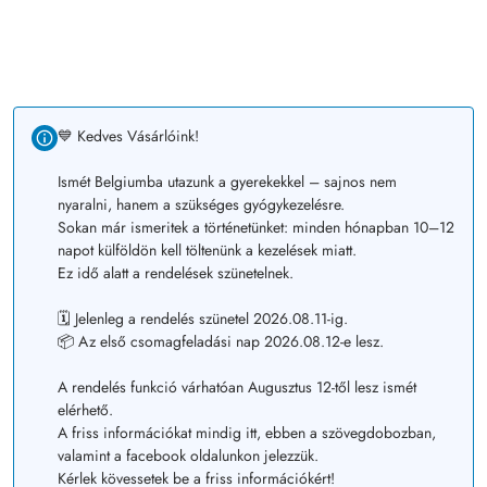
💙 Kedves Vásárlóink!
Ismét Belgiumba utazunk a gyerekekkel – sajnos nem
nyaralni, hanem a szükséges gyógykezelésre.
Sokan már ismeritek a történetünket: minden hónapban 10–12
napot külföldön kell töltenünk a kezelések miatt.
Ez idő alatt a rendelések szünetelnek.
🗓️ Jelenleg a rendelés szünetel 2026.08.11-ig.
📦 Az első csomagfeladási nap 2026.08.12-e lesz.
A rendelés funkció várhatóan Augusztus 12-től lesz ismét
elérhető.
A friss információkat mindig itt, ebben a szövegdobozban,
valamint a facebook oldalunkon jelezzük.
Kérlek kövessetek be a friss információkért!