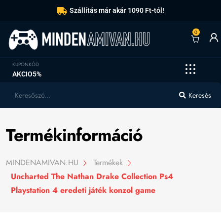
Szállítás már akár 1090 Ft-tól!
0
KUPONKÓD
AKCIO5%
Keresés
Termékinformáció
MINDENAMIVAN.HU
Termékek
Uncharted The Nathan Drake Collection Ps4
Playstation 4 eredeti játék konzol game