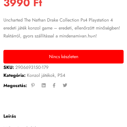
3990
Ft
Uncharted The Nathan Drake Collection Ps4 Playstation 4
eredeti játék konzol game – eredeti, ellenőrzött minőségben!
Raktárról, gyors szállítással a mindenamivan.hu-n!
Nincs készleten
SKU:
2906693150-179
Kategória:
Konzol játékok
,
PS4
Megosztás:
Leírás