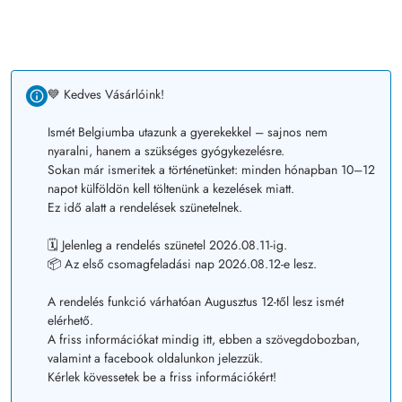
💙 Kedves Vásárlóink!
Ismét Belgiumba utazunk a gyerekekkel – sajnos nem
nyaralni, hanem a szükséges gyógykezelésre.
Sokan már ismeritek a történetünket: minden hónapban 10–12
napot külföldön kell töltenünk a kezelések miatt.
Ez idő alatt a rendelések szünetelnek.
🗓️ Jelenleg a rendelés szünetel 2026.08.11-ig.
📦 Az első csomagfeladási nap 2026.08.12-e lesz.
A rendelés funkció várhatóan Augusztus 12-től lesz ismét
elérhető.
A friss információkat mindig itt, ebben a szövegdobozban,
valamint a facebook oldalunkon jelezzük.
Kérlek kövessetek be a friss információkért!