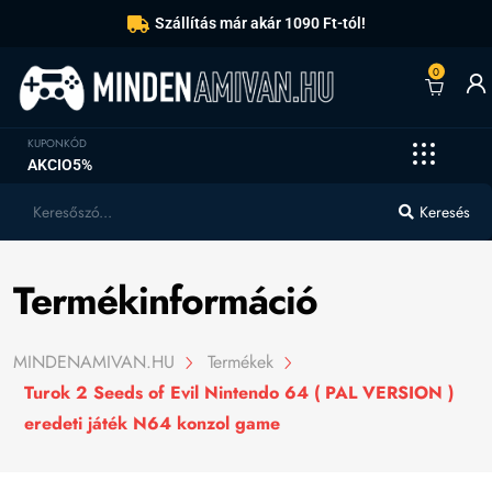
Szállítás már akár 1090 Ft-tól!
0
KUPONKÓD
AKCIO5%
Keresés
Termékinformáció
MINDENAMIVAN.HU
Termékek
Turok 2 Seeds of Evil Nintendo 64 ( PAL VERSION )
eredeti játék N64 konzol game