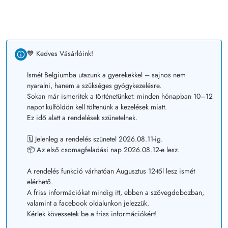
💙 Kedves Vásárlóink!
Ismét Belgiumba utazunk a gyerekekkel – sajnos nem
nyaralni, hanem a szükséges gyógykezelésre.
Sokan már ismeritek a történetünket: minden hónapban 10–12
napot külföldön kell töltenünk a kezelések miatt.
Ez idő alatt a rendelések szünetelnek.
🗓️ Jelenleg a rendelés szünetel 2026.08.11-ig.
📦 Az első csomagfeladási nap 2026.08.12-e lesz.
A rendelés funkció várhatóan Augusztus 12-től lesz ismét
elérhető.
A friss információkat mindig itt, ebben a szövegdobozban,
valamint a facebook oldalunkon jelezzük.
Kérlek kövessetek be a friss információkért!