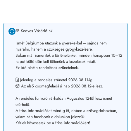
💙 Kedves Vásárlóink!
Ismét Belgiumba utazunk a gyerekekkel – sajnos nem
nyaralni, hanem a szükséges gyógykezelésre.
Sokan már ismeritek a történetünket: minden hónapban 10–12
napot külföldön kell töltenünk a kezelések miatt.
Ez idő alatt a rendelések szünetelnek.
🗓️ Jelenleg a rendelés szünetel 2026.08.11-ig.
📦 Az első csomagfeladási nap 2026.08.12-e lesz.
A rendelés funkció várhatóan Augusztus 12-től lesz ismét
elérhető.
A friss információkat mindig itt, ebben a szövegdobozban,
valamint a facebook oldalunkon jelezzük.
Kérlek kövessetek be a friss információkért!