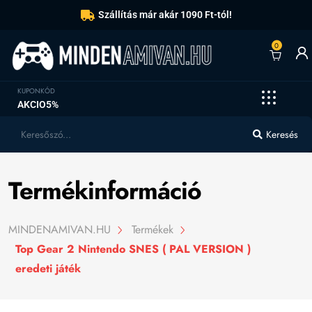
Szállítás már akár 1090 Ft-tól!
0
KUPONKÓD
AKCIO5%
Keresés
Termékinformáció
MINDENAMIVAN.HU
Termékek
Top Gear 2 Nintendo SNES ( PAL VERSION )
eredeti játék