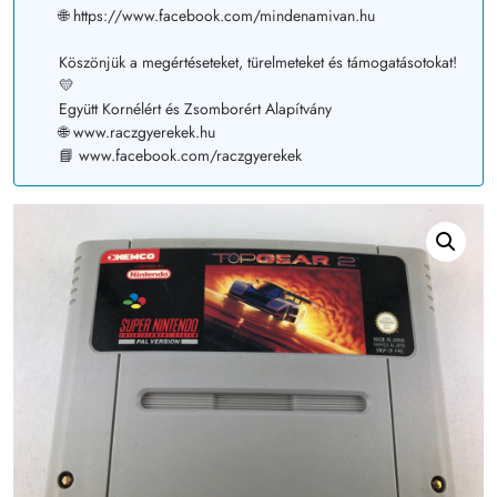
🌐 https://www.facebook.com/mindenamivan.hu
Köszönjük a megértéseteket, türelmeteket és támogatásotokat!
💛
Együtt Kornélért és Zsomborért Alapítvány
🌐 www.raczgyerekek.hu
📘 www.facebook.com/raczgyerekek