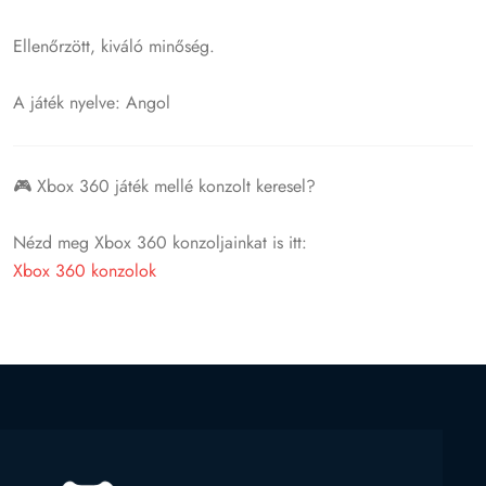
Ellenőrzött, kiváló minőség.
A játék nyelve: Angol
🎮 Xbox 360 játék mellé konzolt keresel?
Nézd meg Xbox 360 konzoljainkat is itt:
Xbox 360 konzolok