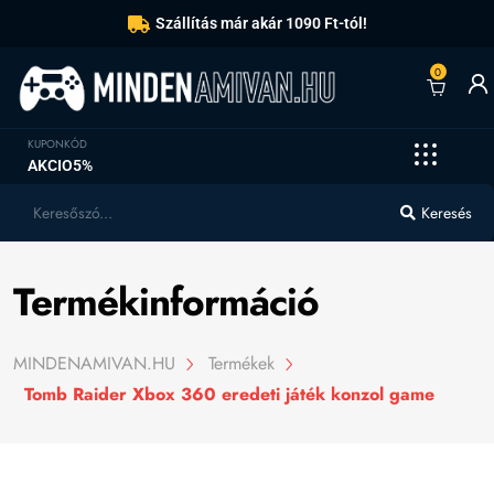
Szállítás már akár 1090 Ft-tól!
0
KUPONKÓD
AKCIO5%
Keresés
Termékinformáció
MINDENAMIVAN.HU
Termékek
Tomb Raider Xbox 360 eredeti játék konzol game