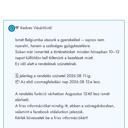
💙 Kedves Vásárlóink!
Ismét Belgiumba utazunk a gyerekekkel – sajnos nem
nyaralni, hanem a szükséges gyógykezelésre.
Sokan már ismeritek a történetünket: minden hónapban 10–12
napot külföldön kell töltenünk a kezelések miatt.
Ez idő alatt a rendelések szünetelnek.
🗓️ Jelenleg a rendelés szünetel 2026.08.11-ig.
📦 Az első csomagfeladási nap 2026.08.12-e lesz.
A rendelés funkció várhatóan Augusztus 12-től lesz ismét
elérhető.
A friss információkat mindig itt, ebben a szövegdobozban,
valamint a facebook oldalunkon jelezzük.
Kérlek kövessetek be a friss információkért!