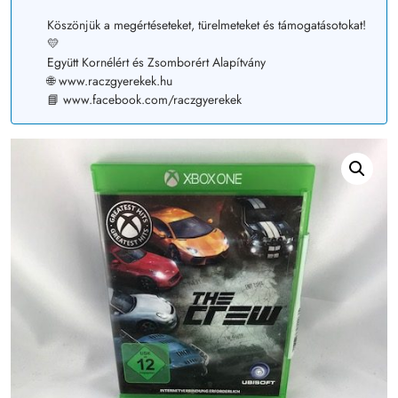
Köszönjük a megértéseteket, türelmeteket és támogatásotokat!
💛
Együtt Kornélért és Zsomborért Alapítvány
🌐 www.raczgyerekek.hu
📘 www.facebook.com/raczgyerekek