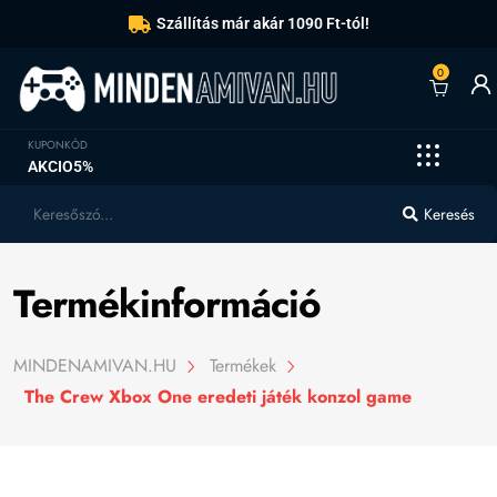
Szállítás már akár 1090 Ft-tól!
0
KUPONKÓD
AKCIO5%
Keresés
Termékinformáció
MINDENAMIVAN.HU
Termékek
The Crew Xbox One eredeti játék konzol game