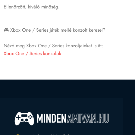
Ellenőrzött, kiváló minőség.
🎮 Xbox One / Series játék mellé konzolt keresel?
Nézd meg Xbox One / Series konzoljainkat is itt:
Xbox One / Series konzolok