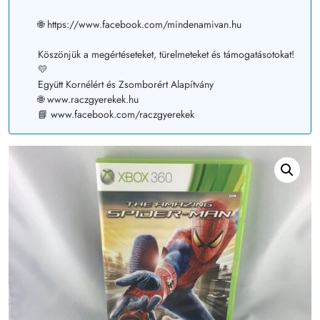
🌐 https://www.facebook.com/mindenamivan.hu
Köszönjük a megértéseteket, türelmeteket és támogatásotokat!
💛
Együtt Kornélért és Zsomborért Alapítvány
🌐 www.raczgyerekek.hu
📘 www.facebook.com/raczgyerekek