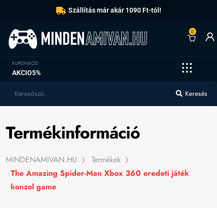
Szállítás már akár 1090 Ft-tól!
0
KUPONKÓD
AKCIO5%
Keresés
Termékinformáció
MINDENAMIVAN.HU
Termékek
The Amazing Spider-Man Xbox 360 eredeti játék
konzol game