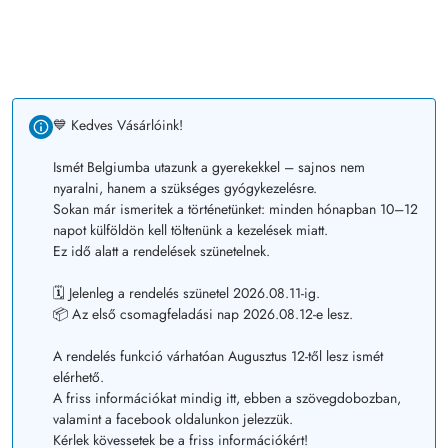
💙 Kedves Vásárlóink!
Ismét Belgiumba utazunk a gyerekekkel – sajnos nem
nyaralni, hanem a szükséges gyógykezelésre.
Sokan már ismeritek a történetünket: minden hónapban 10–12
napot külföldön kell töltenünk a kezelések miatt.
Ez idő alatt a rendelések szünetelnek.
🗓️ Jelenleg a rendelés szünetel 2026.08.11-ig.
📦 Az első csomagfeladási nap 2026.08.12-e lesz.
A rendelés funkció várhatóan Augusztus 12-től lesz ismét
elérhető.
A friss információkat mindig itt, ebben a szövegdobozban,
valamint a facebook oldalunkon jelezzük.
Kérlek kövessetek be a friss információkért!