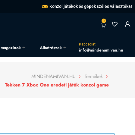
Konzol játékok és gépek széles választéka!
0
Kapcsolat
, magazinok
Alkatrészek
info@mindenamivan.hu
MINDENAMIVAN.HU
Termékek
Tekken 7 Xbox One eredeti játék konzol game