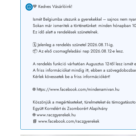
💙 Kedves Vásárlóink!
Ismét Belgiumba utazunk a gyerekekkel – sajnos nem nyar
Sokan már ismeritek a történetünket: minden hónapban 10–
Ez idő alatt a rendelések szünetelnek.
🗓️ Jelenleg a rendelés szünetel 2026.08.11-ig.
📦 Az első csomagfeladási nap 2026.08.12-e lesz.
A rendelés funkció várhatóan Augusztus 12-től lesz ismét e
A friss információkat mindig itt, ebben a szövegdobozban
Kérlek kövessetek be a friss információkért!
🌐 https://www.facebook.com/mindenamivan.hu
Köszönjük a megértéseteket, türelmeteket és támogatásoto
Együtt Kornélért és Zsomborért Alapítvány
🌐 www.raczgyerekek.hu
📘 www.facebook.com/raczgyerekek