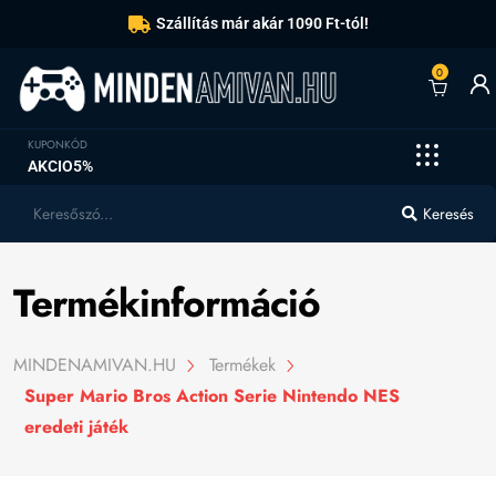
Szállítás már akár 1090 Ft-tól!
0
KUPONKÓD
AKCIO5%
Keresés
Termékinformáció
MINDENAMIVAN.HU
Termékek
Super Mario Bros Action Serie Nintendo NES
eredeti játék