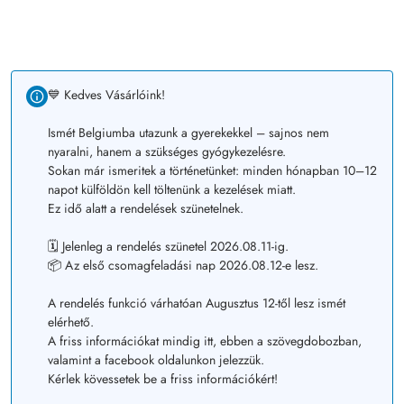
💙 Kedves Vásárlóink!
Ismét Belgiumba utazunk a gyerekekkel – sajnos nem
nyaralni, hanem a szükséges gyógykezelésre.
Sokan már ismeritek a történetünket: minden hónapban 10–12
napot külföldön kell töltenünk a kezelések miatt.
Ez idő alatt a rendelések szünetelnek.
🗓️ Jelenleg a rendelés szünetel 2026.08.11-ig.
📦 Az első csomagfeladási nap 2026.08.12-e lesz.
A rendelés funkció várhatóan Augusztus 12-től lesz ismét
elérhető.
A friss információkat mindig itt, ebben a szövegdobozban,
valamint a facebook oldalunkon jelezzük.
Kérlek kövessetek be a friss információkért!