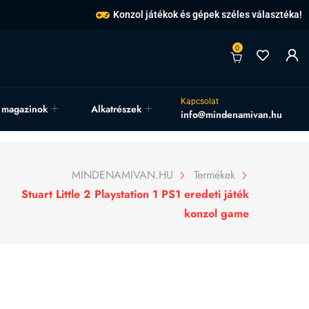
Konzol játékok és gépek széles választéka!
0
Kapcsolat
, magazinok
Alkatrészek
info@mindenamivan.hu
MINDENAMIVAN.HU
Termékek
Stuart Little 2 Playstation 1 PS1 eredeti játék
konzol game