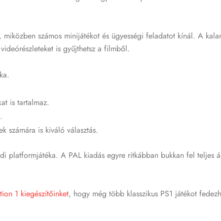
t, miközben számos minijátékot és ügyességi feladatot kínál. A kala
 videórészleteket is gyűjthetsz a filmből.
ka.
t is tartalmaz.
.
 számára is kiváló választás.
ládi platformjátéka. A PAL kiadás egyre ritkábban bukkan fel teljes 
tion 1 kiegészítőinket
, hogy még több klasszikus PS1 játékot fedezh