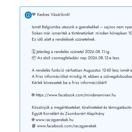
💙 Kedves Vásárlóink!
Ismét Belgiumba utazunk a gyerekekkel – sajnos nem nyar
Sokan már ismeritek a történetünket: minden hónapban 10–
Ez idő alatt a rendelések szünetelnek.
🗓️ Jelenleg a rendelés szünetel 2026.08.11-ig.
📦 Az első csomagfeladási nap 2026.08.12-e lesz.
A rendelés funkció várhatóan Augusztus 12-től lesz ismét e
A friss információkat mindig itt, ebben a szövegdobozban
Kérlek kövessetek be a friss információkért!
🌐 https://www.facebook.com/mindenamivan.hu
Köszönjük a megértéseteket, türelmeteket és támogatásoto
Együtt Kornélért és Zsomborért Alapítvány
🌐 www.raczgyerekek.hu
📘 www.facebook.com/raczgyerekek