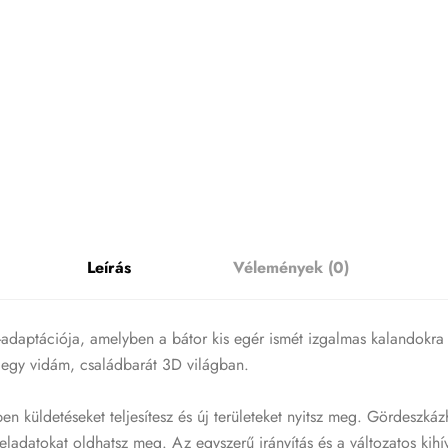
Leírás
Vélemények (0)
ék-adaptációja, amelyben a bátor kis egér ismét izgalmas kalandokra
ot egy vidám, családbarát 3D világban.
n küldetéseket teljesítesz és új területeket nyitsz meg. Gördeszkáz
eladatokat oldhatsz meg. Az egyszerű irányítás és a változatos kihí