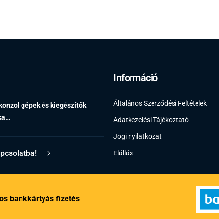
Információ
Általános Szerződési Feltételek
 konzol gépek és kiegészítők
éka…
Adatkezelési Tájékoztató
Jogi nyilatkozat
apcsolatba!
Elállás
os bankkártyás fizetés