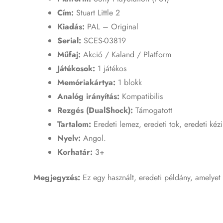
Cím:
Stuart Little 2
Kiadás:
PAL – Original
Serial:
SCES-03819
Műfaj:
Akció / Kaland / Platform
Játékosok:
1 játékos
Memóriakártya:
1 blokk
Analóg irányítás:
Kompatibilis
Rezgés (DualShock):
Támogatott
Tartalom:
Eredeti lemez, eredeti tok, eredeti kéz
Nyelv:
Angol.
Korhatár:
3+
Megjegyzés:
Ez egy használt, eredeti példány, amelyet