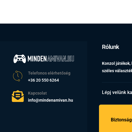
Rólunk
Konzol játékok,
széles választ
Telefonos elérhetőség
+36 20 550 6264
Lépj velünk k
Kapcsolat
info@mindenamivan.hu
Biztonság