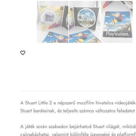
A Stuart Little 2 a népszerű mozifilm hivatalos videoját
Stuart barátainak, és teljesíts számos változatos feladat
A játék során szabadon bejárhatod Stuart világát, miközbe
csónakázhatsz, valamint különféle ügyességi és platformf