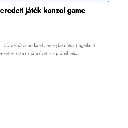
1 eredeti játék konzol game
zült 3D akció-kalandjáték, amelyben Stuart egérként
seket és számos járművet is kipróbálhatsz.