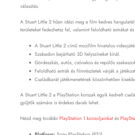
választás.
A Stuart Little 2 hűen idézi meg a film kedves hangulatá
területeket fedezhetsz fel, valamint feloldható extrákat és
A Stuart Little 2 című mozifilm hivatalos videojáté
Szabadon bejárható 3D helyszíneket kínál.
Gördeszkás, autós, csónakos és repülős szakaszoka
Feloldható extrák és filmrészletek várják a játékost
Családbarát játékmenetének köszönhetően kisebbek
A Stuart Little 2 a PlayStation korszak egyik kedvelt csa
gyűjtők számára is érdekes darab lehet.
Nézd meg további
PlayStation 1 konzoljainkat
és
PlaySta
Platform:
Sony PlayStation (PS1)