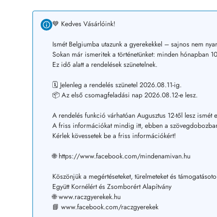
💙 Kedves Vásárlóink!
Ismét Belgiumba utazunk a gyerekekkel – sajnos nem nyar
Sokan már ismeritek a történetünket: minden hónapban 10–
Ez idő alatt a rendelések szünetelnek.
🗓️ Jelenleg a rendelés szünetel 2026.08.11-ig.
📦 Az első csomagfeladási nap 2026.08.12-e lesz.
A rendelés funkció várhatóan Augusztus 12-től lesz ismét e
A friss információkat mindig itt, ebben a szövegdobozban
Kérlek kövessetek be a friss információkért!
🌐 https://www.facebook.com/mindenamivan.hu
Köszönjük a megértéseteket, türelmeteket és támogatásoto
Együtt Kornélért és Zsomborért Alapítvány
🌐 www.raczgyerekek.hu
📘 www.facebook.com/raczgyerekek