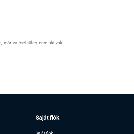
k, már valószínűleg nem aktívak!
Saját fiók
Saját fiók