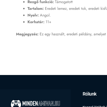
Rezgő funkció:
Támogatott
Tartalom:
Eredeti lemez, eredeti tok, eredeti kisf
Nyelv:
Angol.
Korhatár:
11+
Megjegyzés:
Ez egy használt, eredeti példány, amelyet
Rólunk