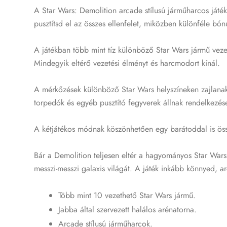
A Star Wars: Demolition arcade stílusú járműharcos játé
pusztítsd el az összes ellenfelet, miközben különféle bón
A játékban több mint tíz különböző Star Wars jármű veze
Mindegyik eltérő vezetési élményt és harcmodort kínál.
A mérkőzések különböző Star Wars helyszíneken zajlanak,
torpedók és egyéb pusztító fegyverek állnak rendelkezése
A kétjátékos módnak köszönhetően egy barátoddal is öss
Bár a Demolition teljesen eltér a hagyományos Star Wars 
messzi-messzi galaxis világát. A játék inkább könnyed, a
Több mint 10 vezethető Star Wars jármű.
Jabba által szervezett halálos arénatorna.
Arcade stílusú járműharcok.