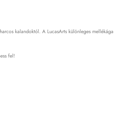
űrharcos kalandoktól. A LucasArts különleges mellékága
ess fel!