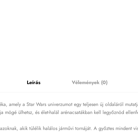
Leírás
Vélemények (0)
ka, amely a Star Wars univerzumot egy teljesen új oldaláról mutatj
nja mögé ülhetsz, és élet-halál arénacsatákban kell legyőznöd ellenf
t azoknak, akik túlélik halálos járművi tornáját. A győztes mindent 