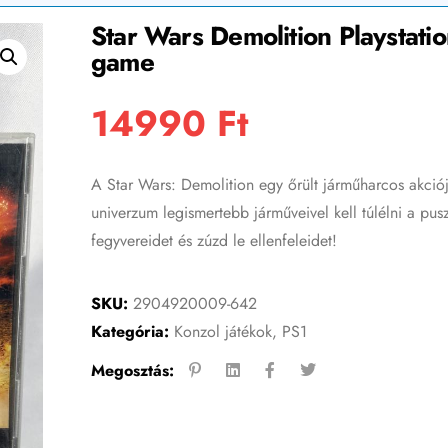
Star Wars Demolition Playstatio
game
14990
Ft
A Star Wars: Demolition egy őrült járműharcos akció
univerzum legismertebb járműveivel kell túlélni a pus
fegyvereidet és zúzd le ellenfeleidet!
SKU:
2904920009-642
Kategória:
Konzol játékok
,
PS1
Megosztás: