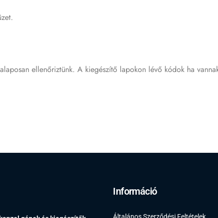
üzet.
 alaposan ellenőriztünk. A kiegészítő lapokon lévő kódok ha vanna
Információ
Általános Szerződési Feltételek