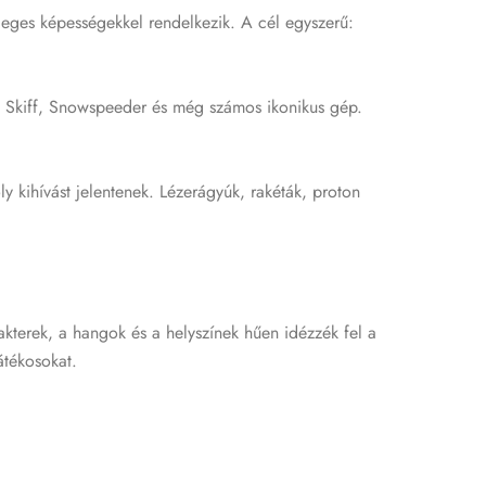
leges képességekkel rendelkezik. A cél egyszerű:
rt Skiff, Snowspeeder és még számos ikonikus gép.
 kihívást jelentenek. Lézerágyúk, rakéták, proton
akterek, a hangok és a helyszínek hűen idézzék fel a
átékosokat.