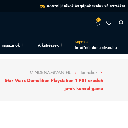
Konzol játékok és gépek széles választéka!
0
Kapcsolat
, magazinok
Alkatrészek
info@mindenamivan.hu
MINDENAMIVAN.HU
Termékek
Star Wars Demolition Playstation 1 PS1 eredeti
játék konzol game