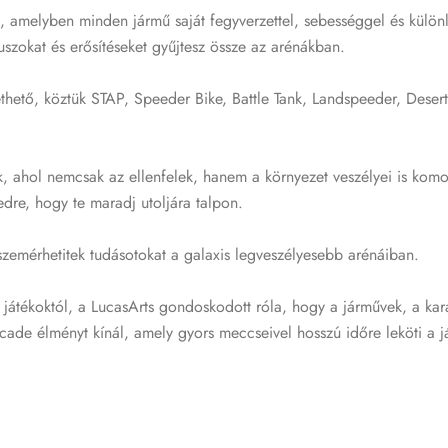
k, amelyben minden jármű saját fegyverzettel, sebességgel és külön
uszokat és erősítéseket gyűjtesz össze az arénákban.
thető, köztük STAP, Speeder Bike, Battle Tank, Landspeeder, Dese
 ahol nemcsak az ellenfelek, hanem a környezet veszélyei is komoly
dre, hogy te maradj utoljára talpon.
zemérhetitek tudásotokat a galaxis legveszélyesebb arénáiban.
játékoktól, a LucasArts gondoskodott róla, hogy a járművek, a kar
rcade élményt kínál, amely gyors meccseivel hosszú időre leköti a j