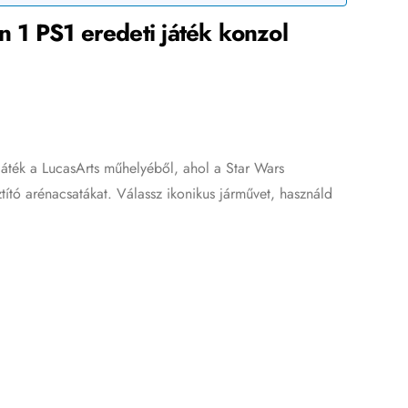
n 1 PS1 eredeti játék konzol
játék a LucasArts műhelyéből, ahol a Star Wars
ztító arénacsatákat. Válassz ikonikus járművet, használd