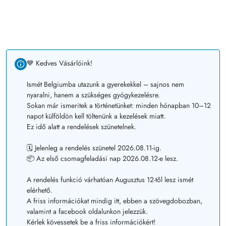
💙 Kedves Vásárlóink!
Ismét Belgiumba utazunk a gyerekekkel – sajnos nem
nyaralni, hanem a szükséges gyógykezelésre.
Sokan már ismeritek a történetünket: minden hónapban 10–12
napot külföldön kell töltenünk a kezelések miatt.
Ez idő alatt a rendelések szünetelnek.
🗓️ Jelenleg a rendelés szünetel 2026.08.11-ig.
📦 Az első csomagfeladási nap 2026.08.12-e lesz.
A rendelés funkció várhatóan Augusztus 12-től lesz ismét
elérhető.
A friss információkat mindig itt, ebben a szövegdobozban,
valamint a facebook oldalunkon jelezzük.
Kérlek kövessetek be a friss információkért!