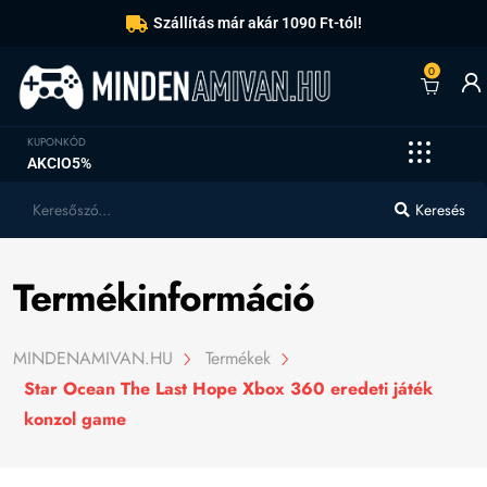
Szállítás már akár 1090 Ft-tól!
0
KUPONKÓD
AKCIO5%
Keresés
Termékinformáció
MINDENAMIVAN.HU
Termékek
Star Ocean The Last Hope Xbox 360 eredeti játék
konzol game