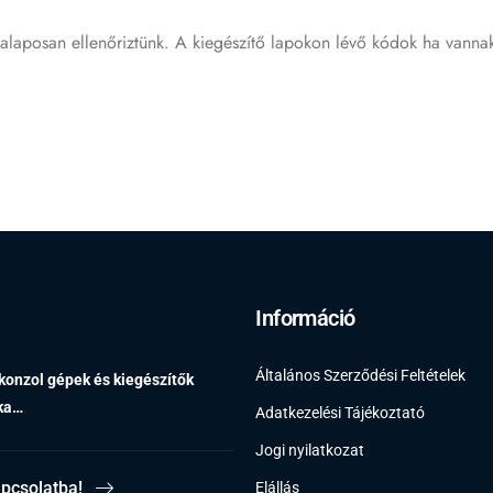
 alaposan ellenőriztünk. A kiegészítő lapokon lévő kódok ha vanna
Információ
Általános Szerződési Feltételek
 konzol gépek és kiegészítők
éka…
Adatkezelési Tájékoztató
Jogi nyilatkozat
apcsolatba!
Elállás