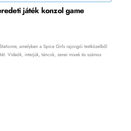
eredeti játék konzol game
tationre, amelyben a Spice Girls rajongói testközelből
át. Videók, interjúk, táncok, zenei mixek és számos