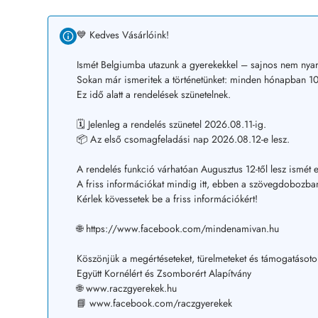
💙 Kedves Vásárlóink!
Ismét Belgiumba utazunk a gyerekekkel – sajnos nem nyar
Sokan már ismeritek a történetünket: minden hónapban 10–
Ez idő alatt a rendelések szünetelnek.
🗓️ Jelenleg a rendelés szünetel 2026.08.11-ig.
📦 Az első csomagfeladási nap 2026.08.12-e lesz.
A rendelés funkció várhatóan Augusztus 12-től lesz ismét e
A friss információkat mindig itt, ebben a szövegdobozban
Kérlek kövessetek be a friss információkért!
🌐 https://www.facebook.com/mindenamivan.hu
Köszönjük a megértéseteket, türelmeteket és támogatásoto
Együtt Kornélért és Zsomborért Alapítvány
🌐 www.raczgyerekek.hu
📘 www.facebook.com/raczgyerekek