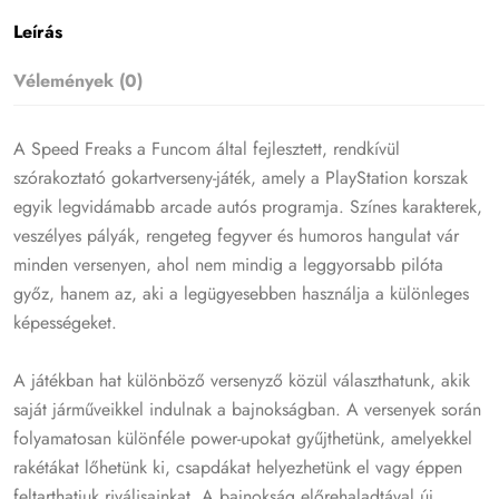
Leírás
Vélemények (0)
A Speed Freaks a Funcom által fejlesztett, rendkívül
szórakoztató gokartverseny-játék, amely a PlayStation korszak
egyik legvidámabb arcade autós programja. Színes karakterek,
veszélyes pályák, rengeteg fegyver és humoros hangulat vár
minden versenyen, ahol nem mindig a leggyorsabb pilóta
győz, hanem az, aki a legügyesebben használja a különleges
képességeket.
A játékban hat különböző versenyző közül választhatunk, akik
saját járműveikkel indulnak a bajnokságban. A versenyek során
folyamatosan különféle power-upokat gyűjthetünk, amelyekkel
rakétákat lőhetünk ki, csapdákat helyezhetünk el vagy éppen
feltarthatjuk riválisainkat. A bajnokság előrehaladtával új