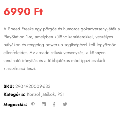
6990
Ft
A Speed Freaks egy pörgős és humoros gokartverseny-játék a
PlayStation 1-re, amelyben különc karakterekkel, veszélyes
pályákon és rengeteg power-up segítségével kell legyőznöd
ellenfeleidet. Az arcade stílusú versenyzés, a könnyen
tanulható irányítás és a többjátékos mód igazi családi
klasszikussá teszi.
SKU:
2904920009-633
Kategória:
Konzol játékok
,
PS1
Megosztás: