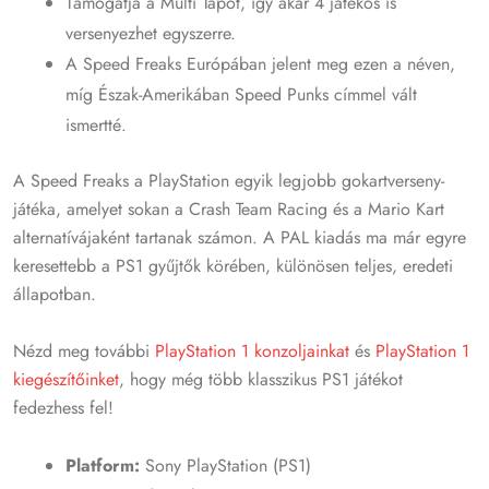
Támogatja a Multi Tapot, így akár 4 játékos is
versenyezhet egyszerre.
A Speed Freaks Európában jelent meg ezen a néven,
míg Észak-Amerikában Speed Punks címmel vált
ismertté.
A Speed Freaks a PlayStation egyik legjobb gokartverseny-
játéka, amelyet sokan a Crash Team Racing és a Mario Kart
alternatívájaként tartanak számon. A PAL kiadás ma már egyre
keresettebb a PS1 gyűjtők körében, különösen teljes, eredeti
állapotban.
Nézd meg további
PlayStation 1 konzoljainkat
és
PlayStation 1
kiegészítőinket
, hogy még több klasszikus PS1 játékot
fedezhess fel!
Platform:
Sony PlayStation (PS1)