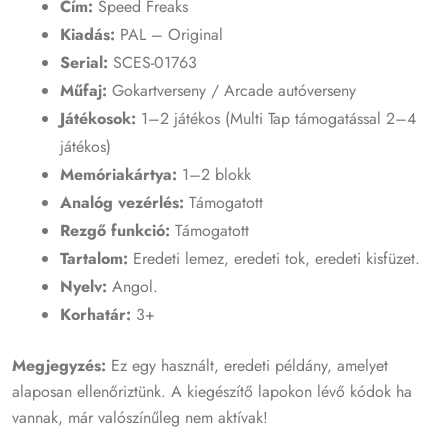
Cím:
Speed Freaks
Kiadás:
PAL – Original
Serial:
SCES-01763
Műfaj:
Gokartverseny / Arcade autóverseny
Játékosok:
1–2 játékos (Multi Tap támogatással 2–4
játékos)
Memóriakártya:
1–2 blokk
Analóg vezérlés:
Támogatott
Rezgő funkció:
Támogatott
Tartalom:
Eredeti lemez, eredeti tok, eredeti kisfüzet.
Nyelv:
Angol.
Korhatár:
3+
Megjegyzés:
Ez egy használt, eredeti példány, amelyet
alaposan ellenőriztünk. A kiegészítő lapokon lévő kódok ha
vannak, már valószínűleg nem aktívak!