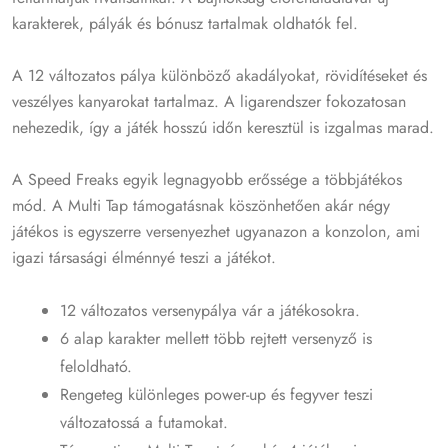
karakterek, pályák és bónusz tartalmak oldhatók fel.
A 12 változatos pálya különböző akadályokat, rövidítéseket és
veszélyes kanyarokat tartalmaz. A ligarendszer fokozatosan
nehezedik, így a játék hosszú időn keresztül is izgalmas marad.
A Speed Freaks egyik legnagyobb erőssége a többjátékos
mód. A Multi Tap támogatásnak köszönhetően akár négy
játékos is egyszerre versenyezhet ugyanazon a konzolon, ami
igazi társasági élménnyé teszi a játékot.
12 változatos versenypálya vár a játékosokra.
6 alap karakter mellett több rejtett versenyző is
feloldható.
Rengeteg különleges power-up és fegyver teszi
változatossá a futamokat.