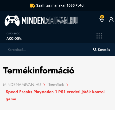
Szállítás már akár 1090 Ft-tól!
0
KUPONKÓD
AKCIO5%
Keresés
Termékinformáció
MINDENAMIVAN.HU
Termékek
Speed Freaks Playstation 1 PS1 eredeti játék konzol
game