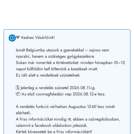
💙 Kedves Vásárlóink!
Ismét Belgiumba utazunk a gyerekekkel – sajnos nem
nyaralni, hanem a szükséges gyógykezelésre.
Sokan már ismeritek a történetünket: minden hónapban 10–12
napot külföldön kell töltenünk a kezelések miatt.
Ez idő alatt a rendelések szünetelnek.
🗓️ Jelenleg a rendelés szünetel 2026.08.11-ig.
📦 Az első csomagfeladási nap 2026.08.12-e lesz.
A rendelés funkció várhatóan Augusztus 12-től lesz ismét
elérhető.
A friss információkat mindig itt, ebben a szövegdobozban,
valamint a facebook oldalunkon jelezzük.
Kérlek kövessetek be a friss információkért!