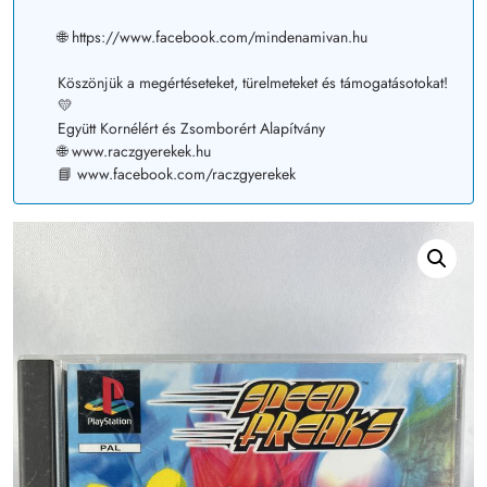
🌐 https://www.facebook.com/mindenamivan.hu
Köszönjük a megértéseteket, türelmeteket és támogatásotokat!
💛
Együtt Kornélért és Zsomborért Alapítvány
🌐 www.raczgyerekek.hu
📘 www.facebook.com/raczgyerekek