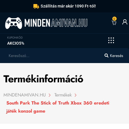
Szállítás már akár 1090 Ft-tól!
0
KUPONKÓD
AKCIO5%
Keresés
Termékinformáció
MINDENAMIVAN.HU
Termékek
South Park The Stick of Truth Xbox 360 eredeti
játék konzol game