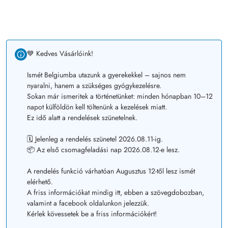
💙 Kedves Vásárlóink!
Ismét Belgiumba utazunk a gyerekekkel – sajnos nem
nyaralni, hanem a szükséges gyógykezelésre.
Sokan már ismeritek a történetünket: minden hónapban 10–12
napot külföldön kell töltenünk a kezelések miatt.
Ez idő alatt a rendelések szünetelnek.
🗓️ Jelenleg a rendelés szünetel 2026.08.11-ig.
📦 Az első csomagfeladási nap 2026.08.12-e lesz.
A rendelés funkció várhatóan Augusztus 12-től lesz ismét
elérhető.
A friss információkat mindig itt, ebben a szövegdobozban,
valamint a facebook oldalunkon jelezzük.
Kérlek kövessetek be a friss információkért!