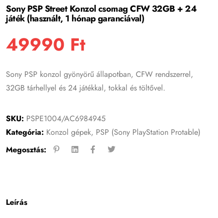
5.00
az 5-
Sony PSP Street Konzol csomag CFW 32GB + 24
ből,
játék (használt, 1 hónap garanciával)
értékelés
alapján
49990
Ft
Sony PSP konzol gyönyörű állapotban, CFW rendszerrel,
32GB tárhellyel és 24 játékkal, tokkal és töltővel.
SKU:
PSPE1004/AC6984945
Kategória:
Konzol gépek
,
PSP (Sony PlayStation Protable)
Megosztás:
Leírás