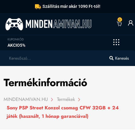
Szállítás már akár 1090 Ft-tól!
0
KUPONKÓD
AKCIO5%
Keresés
Termékinformáció
MINDENAMIVAN.HU
Termékek
Sony PSP Street Konzol csomag CFW 32GB + 24
játék (használt, 1 hónap garanciával)