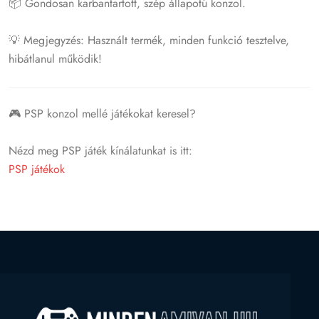
📦 Gondosan karbantartott, szép állapotú konzol.
💡 Megjegyzés: Használt termék, minden funkció tesztelve,
hibátlanul működik!
🎮 PSP konzol mellé játékokat keresel?
Nézd meg PSP játék kínálatunkat is itt:
PSP játékok