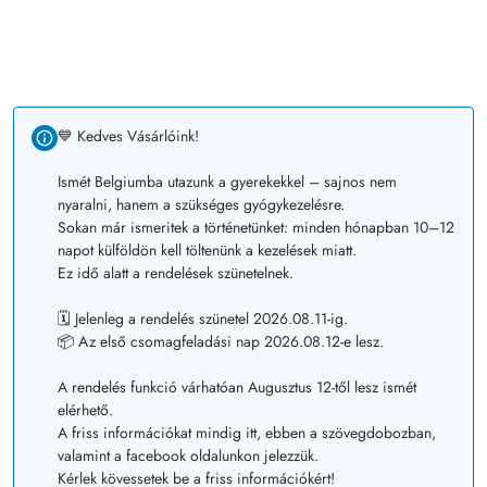
💙 Kedves Vásárlóink!
Ismét Belgiumba utazunk a gyerekekkel – sajnos nem
nyaralni, hanem a szükséges gyógykezelésre.
Sokan már ismeritek a történetünket: minden hónapban 10–12
napot külföldön kell töltenünk a kezelések miatt.
Ez idő alatt a rendelések szünetelnek.
🗓️ Jelenleg a rendelés szünetel 2026.08.11-ig.
📦 Az első csomagfeladási nap 2026.08.12-e lesz.
A rendelés funkció várhatóan Augusztus 12-től lesz ismét
elérhető.
A friss információkat mindig itt, ebben a szövegdobozban,
valamint a facebook oldalunkon jelezzük.
Kérlek kövessetek be a friss információkért!