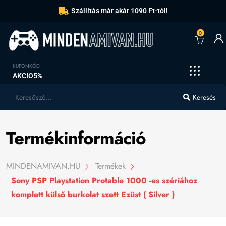
Szállítás már akár 1090 Ft-tól!
0
KUPONKÓD
AKCIO5%
Keresés
Termékinformáció
MINDENAMIVAN.HU
Termékek
Sony PSP Playstation Protable 1000 -es szériához
komplett külső burkolat szett Ezüst ( Silver )