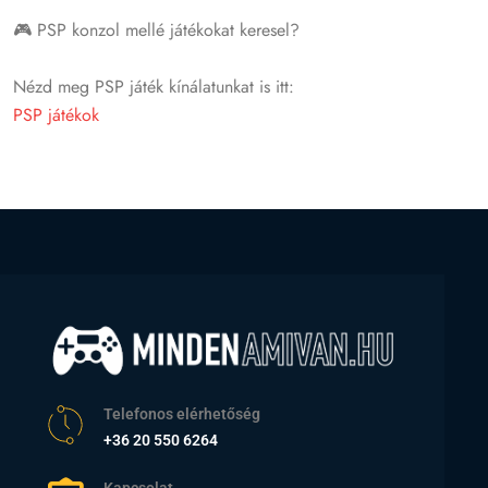
🎮 PSP konzol mellé játékokat keresel?
Nézd meg PSP játék kínálatunkat is itt:
PSP játékok
Telefonos elérhetőség
+36 20 550 6264
Kapcsolat