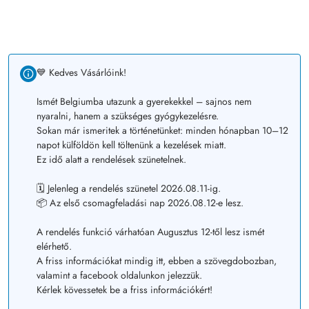
💙 Kedves Vásárlóink!
Ismét Belgiumba utazunk a gyerekekkel – sajnos nem
nyaralni, hanem a szükséges gyógykezelésre.
Sokan már ismeritek a történetünket: minden hónapban 10–12
napot külföldön kell töltenünk a kezelések miatt.
Ez idő alatt a rendelések szünetelnek.
🗓️ Jelenleg a rendelés szünetel 2026.08.11-ig.
📦 Az első csomagfeladási nap 2026.08.12-e lesz.
A rendelés funkció várhatóan Augusztus 12-től lesz ismét
elérhető.
A friss információkat mindig itt, ebben a szövegdobozban,
valamint a facebook oldalunkon jelezzük.
Kérlek kövessetek be a friss információkért!