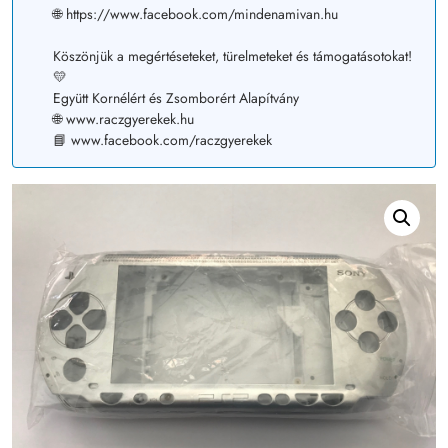
🌐 https://www.facebook.com/mindenamivan.hu
Köszönjük a megértéseteket, türelmeteket és támogatásotokat!
💛
Együtt Kornélért és Zsomborért Alapítvány
🌐 www.raczgyerekek.hu
📘 www.facebook.com/raczgyerekek