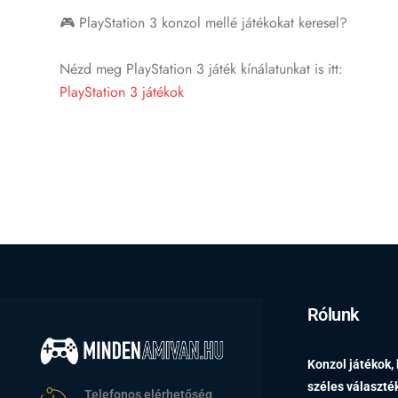
🎮 PlayStation 3 konzol mellé játékokat keresel?
Nézd meg PlayStation 3 játék kínálatunkat is itt:
PlayStation 3 játékok
Rólunk
Konzol játékok,
széles választ
Telefonos elérhetőség