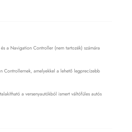
és a Navigation Controller (nem tartozék) számára
on Controllernek, amelyekkel a lehető legprecízebb
akítható a versenyautókból ismert váltófüles autós