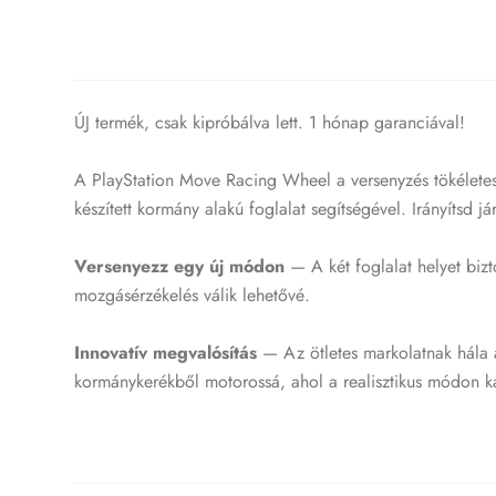
ÚJ termék, csak kipróbálva lett. 1 hónap garanciával!
A PlayStation Move Racing Wheel a versenyzés tökéletes
készített kormány alakú foglalat segítségével. Irányítsd 
Versenyezz egy új módon
— A két foglalat helyet biz
mozgásérzékelés válik lehetővé.
Innovatív megvalósítás
— Az ötletes markolatnak hála a
kormánykerékből motorossá, ahol a realisztikus módon k