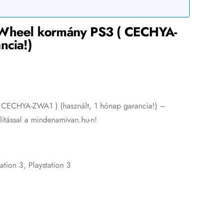
 Wheel kormány PS3 ( CECHYA-
ncia!)
 CECHYA-ZWA1 ) (használt, 1 hónap garancia!) –
llítással a mindenamivan.hu-n!
tation 3
,
Playstation 3