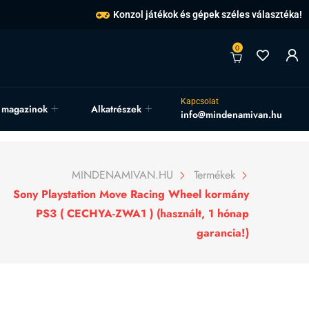
Konzol játékok és gépek széles választéka!
0
Kapcsolat
, magazinok
Alkatrészek
info@mindenamivan.hu
MINDENAMIVAN.HU
Termékek
Sony Playstation Move Racing Wheel kormány
PS3 ( CECHYA-ZWA1 ) (használt, 1 hónap
garancia!)