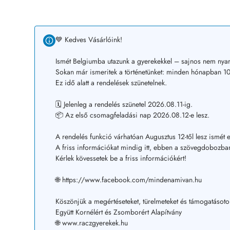
💙 Kedves Vásárlóink!
Ismét Belgiumba utazunk a gyerekekkel – sajnos nem nyar
Sokan már ismeritek a történetünket: minden hónapban 10–
Ez idő alatt a rendelések szünetelnek.
🗓️ Jelenleg a rendelés szünetel 2026.08.11-ig.
📦 Az első csomagfeladási nap 2026.08.12-e lesz.
A rendelés funkció várhatóan Augusztus 12-től lesz ismét e
A friss információkat mindig itt, ebben a szövegdobozban
Kérlek kövessetek be a friss információkért!
🌐 https://www.facebook.com/mindenamivan.hu
Köszönjük a megértéseteket, türelmeteket és támogatásoto
Együtt Kornélért és Zsomborért Alapítvány
🌐 www.raczgyerekek.hu