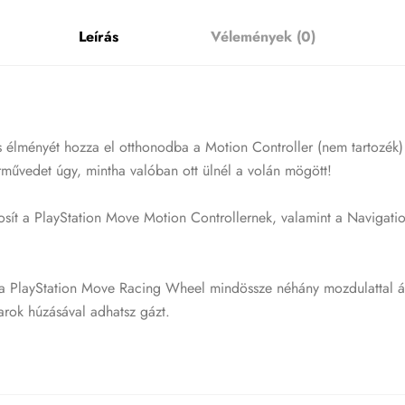
Leírás
Vélemények (0)
 élményét hozza el otthonodba a Motion Controller (nem tartozék) 
járművedet úgy, mintha valóban ott ülnél a volán mögött!
tosít a PlayStation Move Motion Controllernek, valamint a Navigati
 PlayStation Move Racing Wheel mindössze néhány mozdulattal átal
arok húzásával adhatsz gázt.