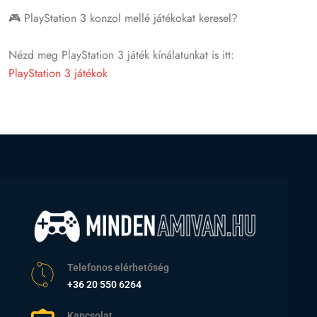
🎮 PlayStation 3 konzol mellé játékokat keresel?
Nézd meg PlayStation 3 játék kínálatunkat is itt:
PlayStation 3 játékok
Telefonos elérhetőség
+36 20 550 6264
Kapcsolat