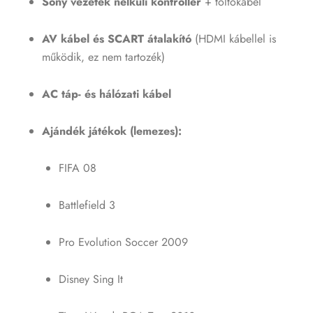
Sony vezeték nélküli kontroller
+ töltőkábel
AV kábel és SCART átalakító
(HDMI kábellel is
működik, ez nem tartozék)
AC táp- és hálózati kábel
Ajándék játékok (lemezes):
FIFA 08
Battlefield 3
Pro Evolution Soccer 2009
Disney Sing It