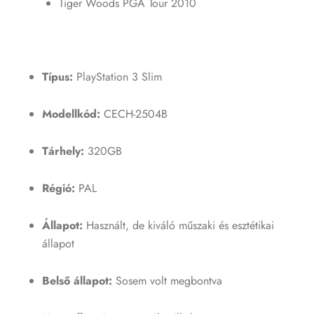
Tiger Woods PGA Tour 2010
Típus:
PlayStation 3 Slim
Modellkód:
CECH-2504B
Tárhely:
320GB
Régió:
PAL
Állapot:
Használt, de kiváló műszaki és esztétikai
állapot
Belső állapot:
Sosem volt megbontva