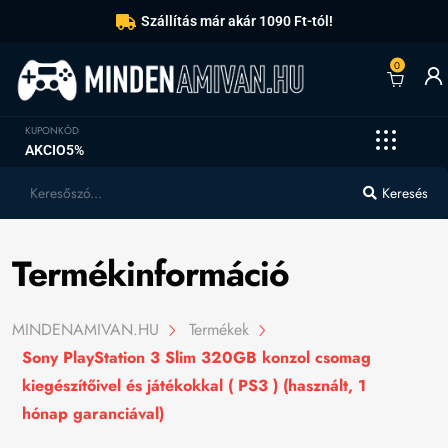
Szállítás már akár 1090 Ft-tól!
0
KUPONKÓD
AKCIO5%
Keresés
Termékinformáció
MINDENAMIVAN.HU
Termékek
Sony PlayStation 3 Slim 320GB konzol csomag
kiegészítőivel és játékokkal ( PS3 ) (használt, 1
hónap garanciával)