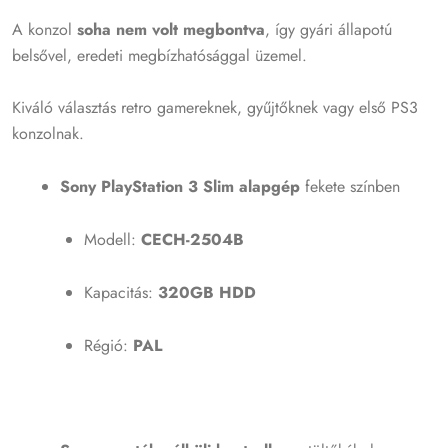
A konzol
soha nem volt megbontva
, így gyári állapotú
belsővel, eredeti megbízhatósággal üzemel.
Kiváló választás retro gamereknek, gyűjtőknek vagy első PS3
konzolnak.
Sony PlayStation 3 Slim alapgép
fekete színben
Modell:
CECH-2504B
Kapacitás:
320
GB HDD
Régió:
PAL