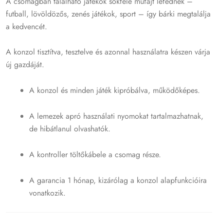
A csomagban található játékok sokféle műfajt lefednek –
futball, lövöldözős, zenés játékok, sport – így bárki megtalálja
a kedvencét.
A konzol tisztítva, tesztelve és azonnal használatra készen várja
új gazdáját.
A konzol és minden játék kipróbálva, működőképes.
A lemezek apró használati nyomokat tartalmazhatnak,
de hibátlanul olvashatók.
A kontroller töltőkábele a csomag része.
A garancia 1 hónap, kizárólag a konzol alapfunkcióira
vonatkozik.