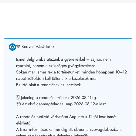
💙 Kedves Vásárlóink!
Ismét Belgiumba utazunk a gyerekekkel – sajnos nem
nyaralni, hanem a szükséges gyógykezelésre.
Sokan már ismeritek a történetünket: minden hónapban 10–12
napot külföldön kell töltenünk a kezelések miatt.
Ez idő alatt a rendelések szünetelnek.
🗓️ Jelenleg a rendelés szünetel 2026.08.11-ig.
📦 Az első csomagfeladási nap 2026.08.12-e lesz.
A rendelés funkció várhatóan Augusztus 12-től lesz ismét
elérhető.
A friss információkat mindig itt, ebben a szövegdobozban,
valamint a facebook oldalunkon jelezzük.