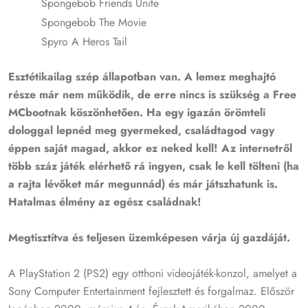
Spongebob Friends Unite
Spongebob The Movie
Spyro A Heros Tail
Esztétikailag szép állapotban van. A lemez meghajtó
része már nem működik, de erre nincs is szükség a Free
MCbootnak köszönhetően. Ha egy igazán örömteli
dologgal lepnéd meg gyermeked, családtagod vagy
éppen saját magad, akkor ez neked kell! Az internetről
több száz játék elérhető rá ingyen, csak le kell tölteni (ha
a rajta lévőket már megunnád) és már játszhatunk is.
Hatalmas élmény az egész családnak!
Megtisztítva és teljesen üzemképesen várja új gazdáját.
A PlayStation 2 (PS2) egy otthoni videojáték-konzol, amelyet a
Sony Computer Entertainment fejlesztett és forgalmaz.
Először