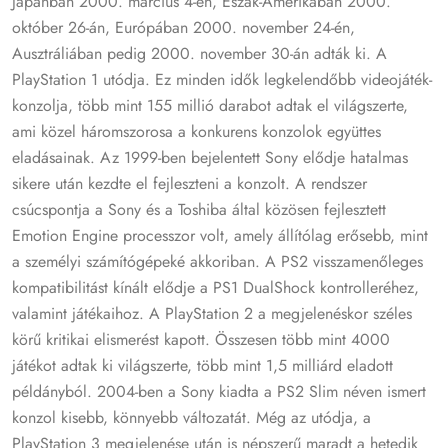
Japánban 2000. március 4-én, Észak-Amerikában 2000.
október 26-án, Európában 2000. november 24-én,
Ausztráliában pedig 2000. november 30-án adták ki. A
PlayStation 1 utódja.
Ez minden idők legkelendőbb videojáték-
konzolja, több mint 155 millió darabot adtak el világszerte,
ami közel háromszorosa a konkurens konzolok együttes
eladásainak.
Az 1999-ben bejelentett Sony elődje hatalmas
sikere után kezdte el fejleszteni a konzolt.
A rendszer
csúcspontja a Sony és a Toshiba által közösen fejlesztett
Emotion Engine processzor volt, amely állítólag erősebb, mint
a személyi számítógépeké akkoriban.
A PS2 visszamenőleges
kompatibilitást kínált elődje a PS1 DualShock kontrolleréhez,
valamint játékaihoz.
A PlayStation 2 a megjelenéskor széles
körű kritikai elismerést kapott.
Összesen több mint 4000
játékot adtak ki világszerte, több mint 1,5 milliárd eladott
példányból.
2004-ben a Sony kiadta a PS2 Slim néven ismert
konzol kisebb, könnyebb változatát.
Még az utódja, a
PlayStation 3 megjelenése után is népszerű maradt a hetedik