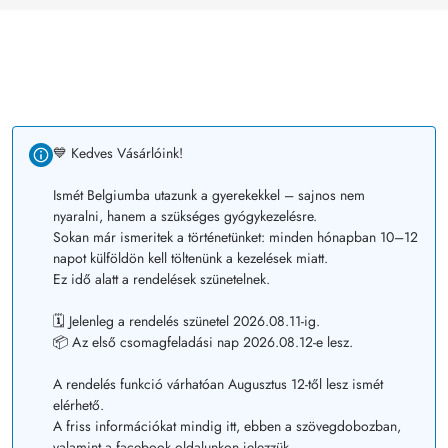
💙 Kedves Vásárlóink!
Ismét Belgiumba utazunk a gyerekekkel – sajnos nem
nyaralni, hanem a szükséges gyógykezelésre.
Sokan már ismeritek a történetünket: minden hónapban 10–12
napot külföldön kell töltenünk a kezelések miatt.
Ez idő alatt a rendelések szünetelnek.
🗓️ Jelenleg a rendelés szünetel 2026.08.11-ig.
📦 Az első csomagfeladási nap 2026.08.12-e lesz.
A rendelés funkció várhatóan Augusztus 12-től lesz ismét
elérhető.
A friss információkat mindig itt, ebben a szövegdobozban,
valamint a facebook oldalunkon jelezzük.