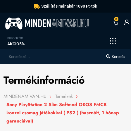
Szállítás már akár 1090 Ft-tól!
0
KUPONKÓD
AKCIO5%
Keresés
Termékinformáció
MINDENAMIVAN.HU
Termékek
Sony PlayStation 2 Slim Softmod OKOS FMCB
konzol csomag játékokkal ( PS2 ) (használt, 1 hónap
garanciával)