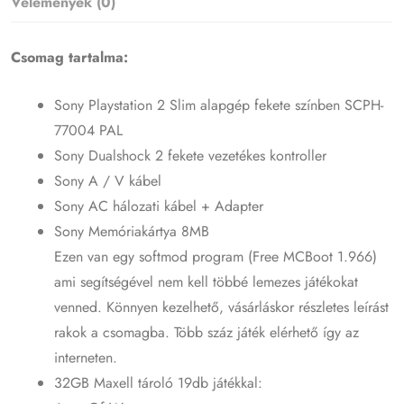
Vélemények (0)
Csomag tartalma:
Sony Playstation 2 Slim alapgép fekete színben SCPH-
77004 PAL
Sony Dualshock 2 fekete vezetékes kontroller
Sony A / V kábel
Sony AC hálozati kábel + Adapter
Sony Memóriakártya 8MB
Ezen van egy softmod program (Free MCBoot 1.966)
ami segítségével nem kell többé lemezes játékokat
venned. Könnyen kezelhető, vásárláskor részletes leírást
rakok a csomagba. Több száz játék elérhető így az
interneten.
32GB Maxell tároló 19db játékkal: