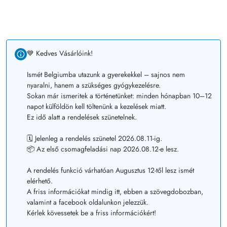
💙 Kedves Vásárlóink!
Ismét Belgiumba utazunk a gyerekekkel – sajnos nem
nyaralni, hanem a szükséges gyógykezelésre.
Sokan már ismeritek a történetünket: minden hónapban 10–12
napot külföldön kell töltenünk a kezelések miatt.
Ez idő alatt a rendelések szünetelnek.
🗓️ Jelenleg a rendelés szünetel 2026.08.11-ig.
📦 Az első csomagfeladási nap 2026.08.12-e lesz.
A rendelés funkció várhatóan Augusztus 12-től lesz ismét
elérhető.
A friss információkat mindig itt, ebben a szövegdobozban,
valamint a facebook oldalunkon jelezzük.
Kérlek kövessetek be a friss információkért!