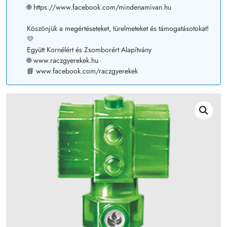
🌐 https://www.facebook.com/mindenamivan.hu
Köszönjük a megértéseteket, türelmeteket és támogatásotokat!
💛
Együtt Kornélért és Zsomborért Alapítvány
🌐 www.raczgyerekek.hu
📘 www.facebook.com/raczgyerekek