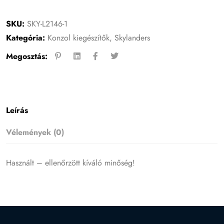
SKU:
SKY-L2146-1
Kategória:
Konzol kiegészítők
,
Skylanders
Megosztás:
Leírás
Vélemények (0)
Használt – ellenőrzött kíváló minőség!