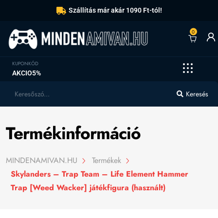
Szállítás már akár 1090 Ft-tól!
0
KUPONKÓD
AKCIO5%
Keresés
Termékinformáció
MINDENAMIVAN.HU
Termékek
Skylanders – Trap Team – Life Element Hammer
Trap [Weed Wacker] játékfigura (használt)