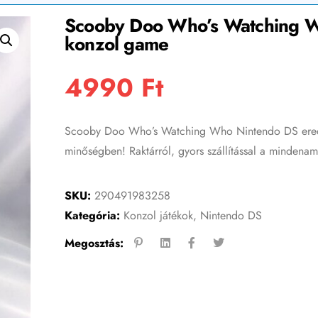
Scooby Doo Who’s Watching Wh
konzol game
4990
Ft
Scooby Doo Who’s Watching Who Nintendo DS eredeti
minőségben! Raktárról, gyors szállítással a mindenam
SKU:
290491983258
Kategória:
Konzol játékok
,
Nintendo DS
Megosztás: