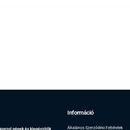
Információ
Általános Szerződési Feltételek
 konzol gépek és kiegészítők