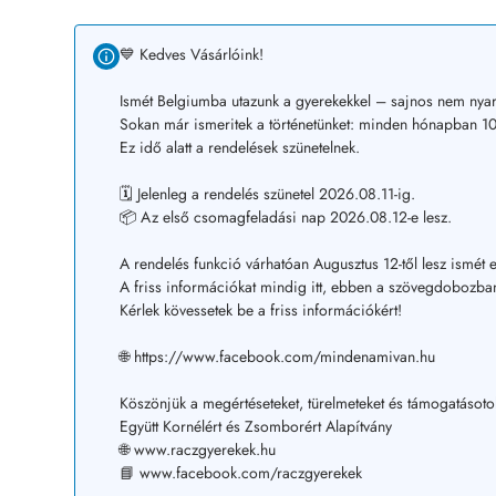
💙 Kedves Vásárlóink!
Ismét Belgiumba utazunk a gyerekekkel – sajnos nem nyar
Sokan már ismeritek a történetünket: minden hónapban 10–
Ez idő alatt a rendelések szünetelnek.
🗓️ Jelenleg a rendelés szünetel 2026.08.11-ig.
📦 Az első csomagfeladási nap 2026.08.12-e lesz.
A rendelés funkció várhatóan Augusztus 12-től lesz ismét e
A friss információkat mindig itt, ebben a szövegdobozban
Kérlek kövessetek be a friss információkért!
🌐 https://www.facebook.com/mindenamivan.hu
Köszönjük a megértéseteket, türelmeteket és támogatásoto
Együtt Kornélért és Zsomborért Alapítvány
🌐 www.raczgyerekek.hu
📘 www.facebook.com/raczgyerekek