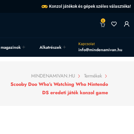
Konzol játékok és gépek széles választéka!
0
Kapcsolat
, magazinok
Alkatrészek
info@mindenamivan.hu
MINDENAMIVAN.HU
Termékek
Scooby Doo Who’s Watching Who Nintendo
DS eredeti játék konzol game