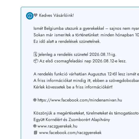
💙 Kedves Vásárlóink!
Ismét Belgiumba utazunk a gyerekekkel – sajnos nem nyar
Sokan már ismeritek a történetünket: minden hónapban 10–
Ez idő alatt a rendelések szünetelnek.
🗓️ Jelenleg a rendelés szünetel 2026.08.11-ig.
📦 Az első csomagfeladási nap 2026.08.12-e lesz.
A rendelés funkció várhatóan Augusztus 12-től lesz ismét e
A friss információkat mindig itt, ebben a szövegdobozban
Kérlek kövessetek be a friss információkért!
🌐 https://www.facebook.com/mindenamivan.hu
Köszönjük a megértéseteket, türelmeteket és támogatásoto
Együtt Kornélért és Zsomborért Alapítvány
🌐 www.raczgyerekek.hu
📘 www.facebook.com/raczgyerekek