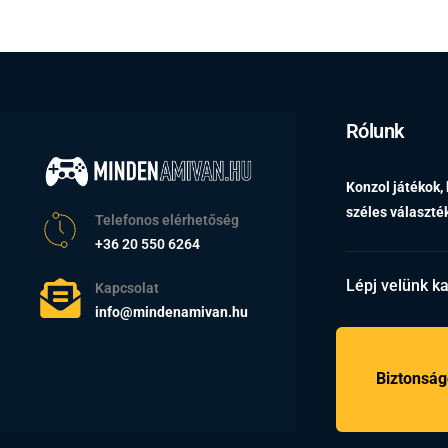
Rólunk
Konzol játékok,
széles választ
Telefonos elérhetőség
+36 20 550 6264
Lépj velünk k
Kapcsolat
info@mindenamivan.hu
Biztonság