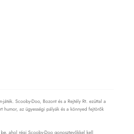
játék. Scooby-Doo, Bozont és a Rejtély Rt. ezúttal a
ert humor, az ügyességi pályák és a könnyed fejtörők
k be, ahol régi Scooby-Doo gonosztevőkkel kell