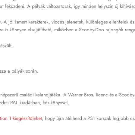
 leküzdeni. A pályák változatosak, így minden helyszín új kihíváso
t. A jól ismert karakterek, vicces jelenetek, különleges ellenfelek 
ra is könnyen elsajátítható, miközben a Scooby-Doo rajongók renge
észült.
sza a pályák során.
épszerű családi kalandjátéka. A Warner Bros. licenc és a Scooby
edeti PAL kiadásban, kézikönyvvel.
tion 1 kiegészítőinket
, hogy újra átélhesd a PS1 korszak legjobb csa