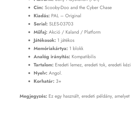
Cím:
Scooby-Doo and the Cyber Chase
Kiadás:
PAL – Original
Serial:
SLES-03703
Műfaj:
Akció / Kaland / Platform
Játékosok:
1 játékos
Memóriakártya:
1 blokk
Analóg irányítás:
Kompatibilis
Tartalom:
Eredeti lemez, eredeti tok, eredeti kéz
Nyelv:
Angol.
Korhatár:
3+
Megjegyzés:
Ez egy használt, eredeti példány, amelyet