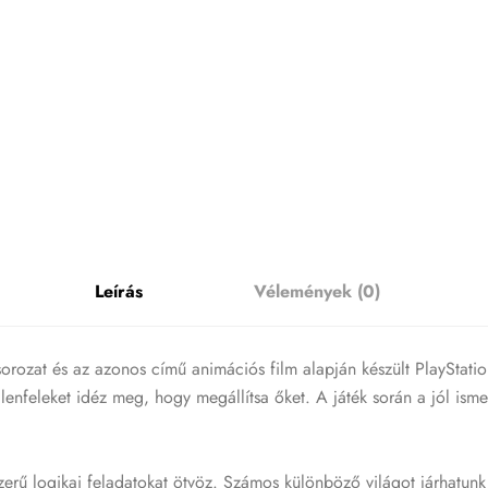
Leírás
Vélemények (0)
ozat és az azonos című animációs film alapján készült PlayStation-
lenfeleket idéz meg, hogy megállítsa őket. A játék során a jól ism
szerű logikai feladatokat ötvöz. Számos különböző világot járhatun