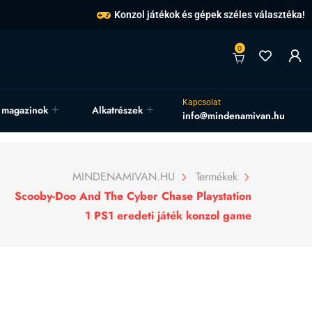
Konzol játékok és gépek széles választéka!
0
Kapcsolat
, magazinok
Alkatrészek
info@mindenamivan.hu
MINDENAMIVAN.HU
Termékek
Scooby-Doo And The Cyber Chase Playstation
1 PS1 eredeti játék konzol game