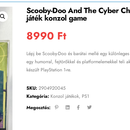
Scooby-Doo And The Cyber Chas
játék konzol game
8990
Ft
Lépj be Scooby-Doo és barátai mellé egy különleges
egy humorral, fejtörőkkel és platformelemekkel teli a
készült PlayStation 1-re.
SKU:
2904920045
Kategória:
Konzol játékok
,
PS1
Megosztás: