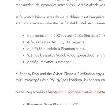
megküzdenünk, nyomokat keresni és különféle akadályokat
A fejlesztők hűen visszaadták a rajzfilmsorozat hangulatá
számára élvezetes választás. A fiatalabb játékosok számá
Az azonos című 2001-es animációs film alapján k
A fejlesztést az Art Co., Ltd. végezte.
A játék fő ellenfele a Phantom Virus.
Számos klasszikus Scooby-Doo gonosztevő tér vis
Analóg irányítást is támogat.
A Scooby-Doo and the Cyber Chase a PlayStation egyik n
rajzfilmrajongók és a PS1 gyűjtők körében, különösen er
Nézd meg további
PlayStation 1 konzoljainkat
és
PlaySta
Platform:
Sony PlayStation (PS1)