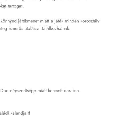
kat tartogat.
és könnyed játékmenet miatt a játék minden korosztály
teg ismerős utalással találkozhatnak.
-Doo népszerűsége miatt keresett darab a
ládi kalandjait!