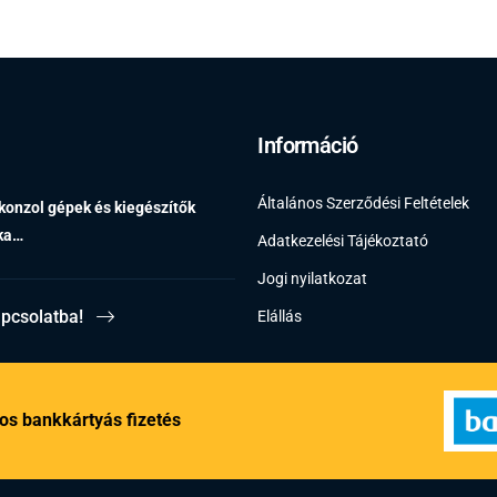
Információ
Általános Szerződési Feltételek
 konzol gépek és kiegészítők
éka…
Adatkezelési Tájékoztató
Jogi nyilatkozat
apcsolatba!
Elállás
os bankkártyás fizetés