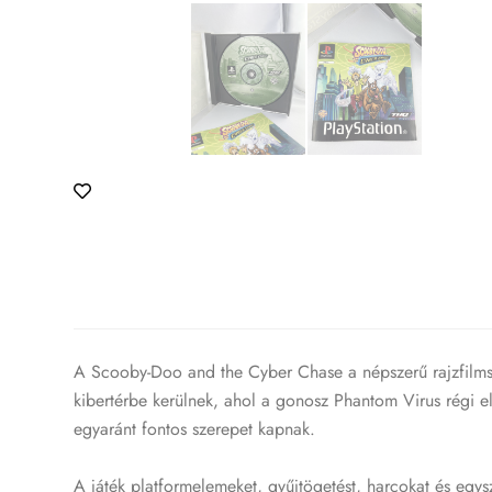
A Scooby-Doo and the Cyber Chase a népszerű rajzfilmsor
kibertérbe kerülnek, ahol a gonosz Phantom Virus régi el
egyaránt fontos szerepet kapnak.
A játék platformelemeket, gyűjtögetést, harcokat és egy