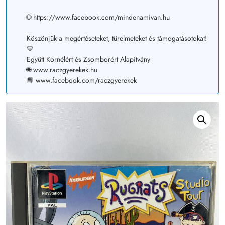
🌐 https://www.facebook.com/mindenamivan.hu
Köszönjük a megértéseteket, türelmeteket és támogatásotokat!
💛
Együtt Kornélért és Zsomborért Alapítvány
🌐 www.raczgyerekek.hu
📘 www.facebook.com/raczgyerekek