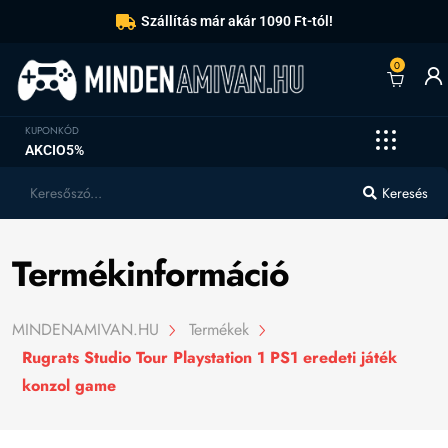
Szállítás már akár 1090 Ft-tól!
0
KUPONKÓD
AKCIO5%
Keresés
Termékinformáció
MINDENAMIVAN.HU
Termékek
Rugrats Studio Tour Playstation 1 PS1 eredeti játék
konzol game