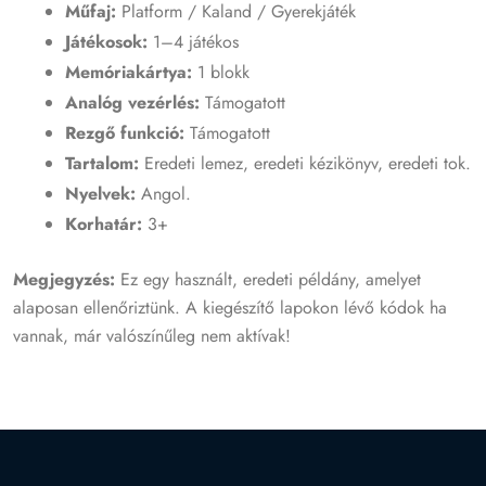
Műfaj:
Platform / Kaland / Gyerekjáték
Játékosok:
1–4 játékos
Memóriakártya:
1 blokk
Analóg vezérlés:
Támogatott
Rezgő funkció:
Támogatott
Tartalom:
Eredeti lemez, eredeti kézikönyv, eredeti tok.
Nyelvek:
Angol.
Korhatár:
3+
Megjegyzés:
Ez egy használt, eredeti példány, amelyet
alaposan ellenőriztünk. A kiegészítő lapokon lévő kódok ha
vannak, már valószínűleg nem aktívak!