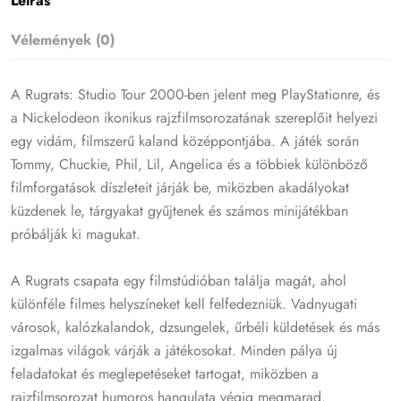
Leírás
Vélemények (0)
A Rugrats: Studio Tour 2000-ben jelent meg PlayStationre, és
a Nickelodeon ikonikus rajzfilmsorozatának szereplőit helyezi
egy vidám, filmszerű kaland középpontjába. A játék során
Tommy, Chuckie, Phil, Lil, Angelica és a többiek különböző
filmforgatások díszleteit járják be, miközben akadályokat
küzdenek le, tárgyakat gyűjtenek és számos minijátékban
próbálják ki magukat.
A Rugrats csapata egy filmstúdióban találja magát, ahol
különféle filmes helyszíneket kell felfedezniük. Vadnyugati
városok, kalózkalandok, dzsungelek, űrbéli küldetések és más
izgalmas világok várják a játékosokat. Minden pálya új
feladatokat és meglepetéseket tartogat, miközben a
rajzfilmsorozat humoros hangulata végig megmarad.