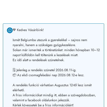
💙 Kedves Vásárlóink!
Ismét Belgiumba utazunk a gyerekekkel – sajnos nem
nyaralni, hanem a szükséges gyógykezelésre.
Sokan már ismeritek a történetünket: minden hónapban 10–12
napot külföldön kell töltenünk a kezelések miatt.
Ez idő alatt a rendelések szünetelnek.
🗓️ Jelenleg a rendelés szünetel 2026.08.11-ig.
📦 Az első csomagfeladási nap 2026.08.12-e lesz.
A rendelés funkció várhatóan Augusztus 12-től lesz ismét
elérhető.
A friss információkat mindig itt, ebben a szövegdobozban,
valamint a facebook oldalunkon jelezzük.
Kérlek kövessetek be a friss információkért!