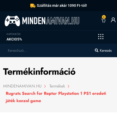
Szállítás már akár 1090 Ft-tól!
0
KUPONKÓD
AKCIO5%
Keresés
Termékinformáció
MINDENAMIVAN.HU
Termékek
Rugrats Search for Reptar Playstation 1 PS1 eredeti
játék konzol game