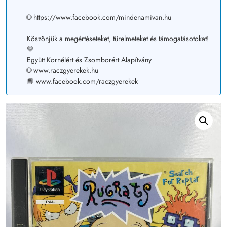
🌐 https://www.facebook.com/mindenamivan.hu
Köszönjük a megértéseteket, türelmeteket és támogatásotokat!
💛
Együtt Kornélért és Zsomborért Alapítvány
🌐 www.raczgyerekek.hu
📘 www.facebook.com/raczgyerekek