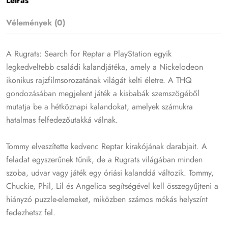
Leírás
Vélemények (0)
A Rugrats: Search for Reptar a PlayStation egyik
legkedveltebb családi kalandjátéka, amely a Nickelodeon
ikonikus rajzfilmsorozatának világát kelti életre. A THQ
gondozásában megjelent játék a kisbabák szemszögéből
mutatja be a hétköznapi kalandokat, amelyek számukra
hatalmas felfedezőutakká válnak.
Tommy elveszítette kedvenc Reptar kirakójának darabjait. A
feladat egyszerűnek tűnik, de a Rugrats világában minden
szoba, udvar vagy játék egy óriási kalanddá változik. Tommy,
Chuckie, Phil, Lil és Angelica segítségével kell összegyűjteni a
hiányzó puzzle-elemeket, miközben számos mókás helyszínt
fedezhetsz fel.