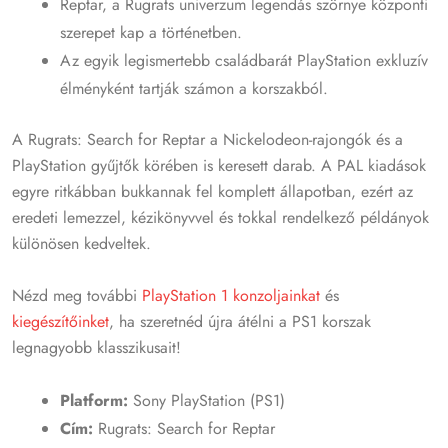
Reptar, a Rugrats univerzum legendás szörnye központi
szerepet kap a történetben.
Az egyik legismertebb családbarát PlayStation exkluzív
élményként tartják számon a korszakból.
A Rugrats: Search for Reptar a Nickelodeon-rajongók és a
PlayStation gyűjtők körében is keresett darab. A PAL kiadások
egyre ritkábban bukkannak fel komplett állapotban, ezért az
eredeti lemezzel, kézikönyvvel és tokkal rendelkező példányok
különösen kedveltek.
Nézd meg további
PlayStation 1 konzoljainkat
és
kiegészítőinket
, ha szeretnéd újra átélni a PS1 korszak
legnagyobb klasszikusait!
Platform:
Sony PlayStation (PS1)
Cím:
Rugrats: Search for Reptar