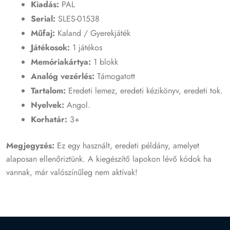
Kiadás:
PAL
Serial:
SLES-01538
Műfaj:
Kaland / Gyerekjáték
Játékosok:
1 játékos
Memóriakártya:
1 blokk
Analóg vezérlés:
Támogatott
Tartalom:
Eredeti lemez, eredeti kézikönyv, eredeti tok.
Nyelvek:
Angol.
Korhatár:
3+
Megjegyzés:
Ez egy használt, eredeti példány, amelyet
alaposan ellenőriztünk. A kiegészítő lapokon lévő kódok ha
vannak, már valószínűleg nem aktívak!