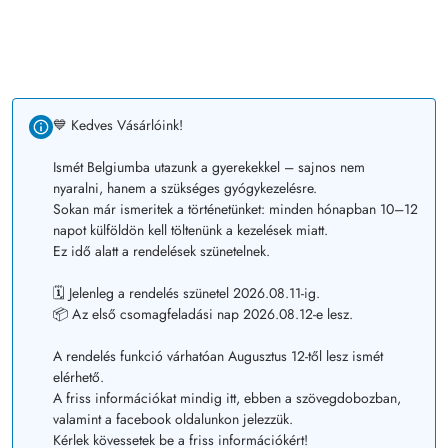
💙 Kedves Vásárlóink!
Ismét Belgiumba utazunk a gyerekekkel – sajnos nem
nyaralni, hanem a szükséges gyógykezelésre.
Sokan már ismeritek a történetünket: minden hónapban 10–12
napot külföldön kell töltenünk a kezelések miatt.
Ez idő alatt a rendelések szünetelnek.
🗓️ Jelenleg a rendelés szünetel 2026.08.11-ig.
📦 Az első csomagfeladási nap 2026.08.12-e lesz.
A rendelés funkció várhatóan Augusztus 12-től lesz ismét
elérhető.
A friss információkat mindig itt, ebben a szövegdobozban,
valamint a facebook oldalunkon jelezzük.
Kérlek kövessetek be a friss információkért!