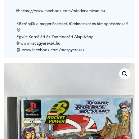
🌐 https://www.facebook.com/mindenamivan.hu
Köszönjük a megértéseteket, türelmeteket és támogatásotokat!
💛
Együtt Kornélért és Zsomborért Alapítvány
🌐 www.raczgyerekek.hu
📘 www.facebook.com/raczgyerekek