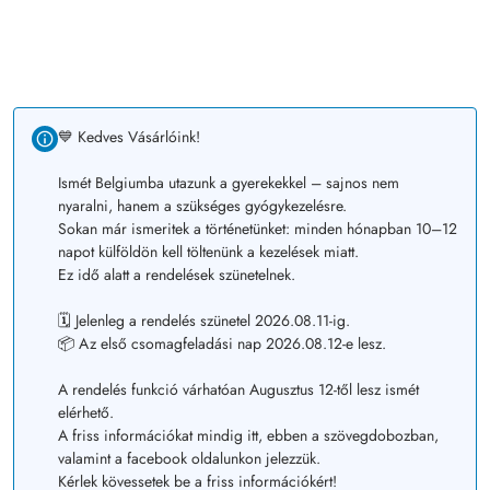
💙 Kedves Vásárlóink!
Ismét Belgiumba utazunk a gyerekekkel – sajnos nem
nyaralni, hanem a szükséges gyógykezelésre.
Sokan már ismeritek a történetünket: minden hónapban 10–12
napot külföldön kell töltenünk a kezelések miatt.
Ez idő alatt a rendelések szünetelnek.
🗓️ Jelenleg a rendelés szünetel 2026.08.11-ig.
📦 Az első csomagfeladási nap 2026.08.12-e lesz.
A rendelés funkció várhatóan Augusztus 12-től lesz ismét
elérhető.
A friss információkat mindig itt, ebben a szövegdobozban,
valamint a facebook oldalunkon jelezzük.
Kérlek kövessetek be a friss információkért!