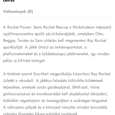
Leírás
Vélemények (0)
A Rocket Power: Team Rocket Rescue a Nickelodeon népszerű
rajzfilmsorozatára épülő akció-kalandjáték, amelyben Otto,
Reggie, Twister és Sam oldalán kell megmenteni Ray Rocket
sportboltját. A játék ötvözi az extrémsportokat, a
platformelemeket és a küldetésalapú játékmenetet, így minden
pálya új kihívást tartogat.
A történet szerint Sno-Mart megpróbálja kiszorítani Ray Rocket
üzletét a városból. A játékos feladata különféle küldetések
teljesítése, amelyek során gördeszkával, BMX-szel, inline
görkorcsolyával és snowboarddal kell akadályokat leküzdeni,
trükköket végrehajtani és összegyűjteni a szükséges tárgyakat.
A változatos pályák és a könnyed irányítás minden korosztály
számára élvezetes kikapcsolódást nyújtanak.