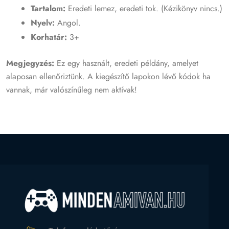
Tartalom:
Eredeti lemez, eredeti tok. (Kézikönyv nincs.)
Nyelv:
Angol.
Korhatár:
3+
Megjegyzés:
Ez egy használt, eredeti példány, amelyet
alaposan ellenőriztünk. A kiegészítő lapokon lévő kódok ha
vannak, már valószínűleg nem aktívak!