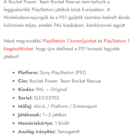
A Rocket Power: Team Rocket Rescue nem tartozik a
leggyakoribb PlayStation játékok közé Európában. A
Nickelodeon-rajongók és a PS1 gyűjtők számára kedvelt darab,
különösen teljes, eredeti PAL kiadásban, kézikönyvvel együtt.
Nézd meg további
PlayStation 1 konzoljainkat
és
PlayStation 1
kiegészítőinket
, hogy újra átélhesd a PS1 korszak legjobb
játékait!
Platform:
Sony PlayStation (PS1)
Cím:
Rocket Power: Team Rocket Rescue
Kiadás:
PAL – Original
Serial:
SLES-03702
Műfaj:
Akció / Platform / Extrémsport
Játékosok:
1–2 játékos
Memóriakártya:
1 blokk
Analóg irányítás:
Támogatott