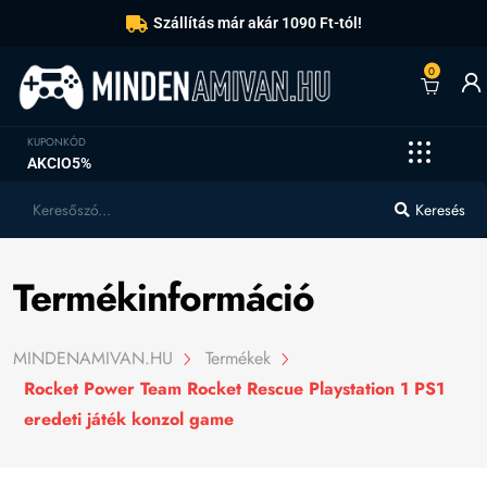
Szállítás már akár 1090 Ft-tól!
0
KUPONKÓD
AKCIO5%
Keresés
Termékinformáció
MINDENAMIVAN.HU
Termékek
Rocket Power Team Rocket Rescue Playstation 1 PS1
eredeti játék konzol game