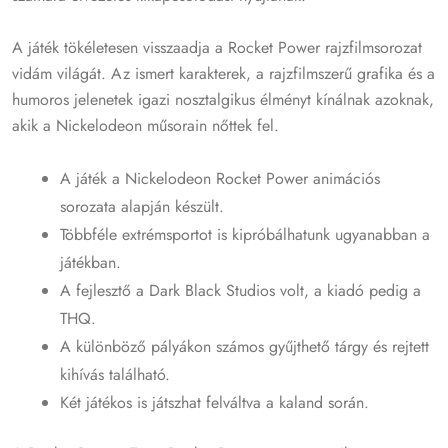
A játék tökéletesen visszaadja a Rocket Power rajzfilmsorozat
vidám világát. Az ismert karakterek, a rajzfilmszerű grafika és a
humoros jelenetek igazi nosztalgikus élményt kínálnak azoknak,
akik a Nickelodeon műsorain nőttek fel.
A játék a Nickelodeon Rocket Power animációs
sorozata alapján készült.
Többféle extrémsportot is kipróbálhatunk ugyanabban a
játékban.
A fejlesztő a Dark Black Studios volt, a kiadó pedig a
THQ.
A különböző pályákon számos gyűjthető tárgy és rejtett
kihívás található.
Két játékos is játszhat felváltva a kaland során.