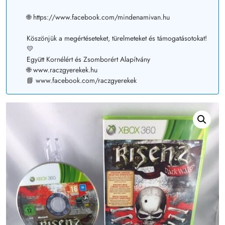
🌐 https://www.facebook.com/mindenamivan.hu
Köszönjük a megértéseteket, türelmeteket és támogatásotokat!
💛
Együtt Kornélért és Zsomborért Alapítvány
🌐 www.raczgyerekek.hu
📘 www.facebook.com/raczgyerekek