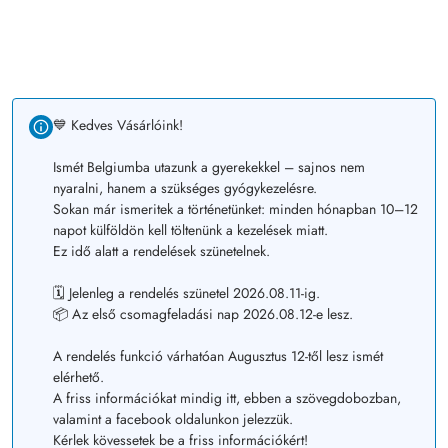
💙 Kedves Vásárlóink!
Ismét Belgiumba utazunk a gyerekekkel – sajnos nem
nyaralni, hanem a szükséges gyógykezelésre.
Sokan már ismeritek a történetünket: minden hónapban 10–12
napot külföldön kell töltenünk a kezelések miatt.
Ez idő alatt a rendelések szünetelnek.
🗓️ Jelenleg a rendelés szünetel 2026.08.11-ig.
📦 Az első csomagfeladási nap 2026.08.12-e lesz.
A rendelés funkció várhatóan Augusztus 12-től lesz ismét
elérhető.
A friss információkat mindig itt, ebben a szövegdobozban,
valamint a facebook oldalunkon jelezzük.
Kérlek kövessetek be a friss információkért!