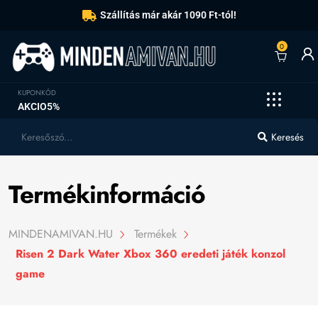
Szállítás már akár 1090 Ft-tól!
0
KUPONKÓD
AKCIO5%
Keresés
Termékinformáció
MINDENAMIVAN.HU
Termékek
Risen 2 Dark Water Xbox 360 eredeti játék konzol
game