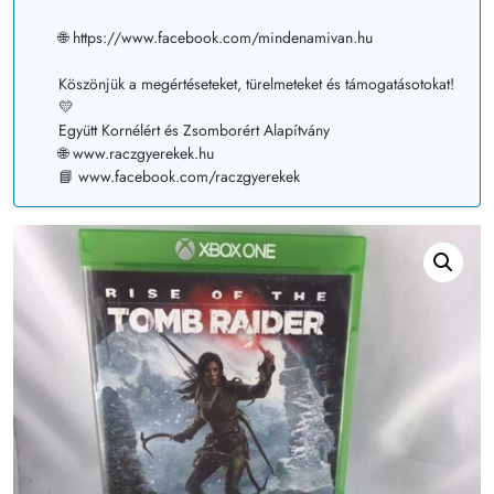
🌐 https://www.facebook.com/mindenamivan.hu
Köszönjük a megértéseteket, türelmeteket és támogatásotokat!
💛
Együtt Kornélért és Zsomborért Alapítvány
🌐 www.raczgyerekek.hu
📘 www.facebook.com/raczgyerekek