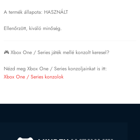
A termék állapota: HASZNÁLT
Ellenőrzött, kiváló minőség.
🎮 Xbox One / Series játék mellé konzolt keresel?
Nézd meg Xbox One / Series konzoljainkat is itt:
Xbox One / Series konzolok