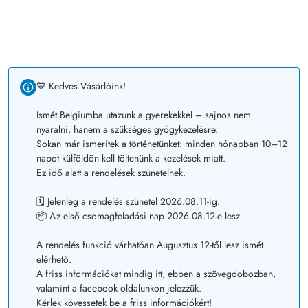
💙 Kedves Vásárlóink!
Ismét Belgiumba utazunk a gyerekekkel – sajnos nem
nyaralni, hanem a szükséges gyógykezelésre.
Sokan már ismeritek a történetünket: minden hónapban 10–12
napot külföldön kell töltenünk a kezelések miatt.
Ez idő alatt a rendelések szünetelnek.
🗓️ Jelenleg a rendelés szünetel 2026.08.11-ig.
📦 Az első csomagfeladási nap 2026.08.12-e lesz.
A rendelés funkció várhatóan Augusztus 12-től lesz ismét
elérhető.
A friss információkat mindig itt, ebben a szövegdobozban,
valamint a facebook oldalunkon jelezzük.
Kérlek kövessetek be a friss információkért!