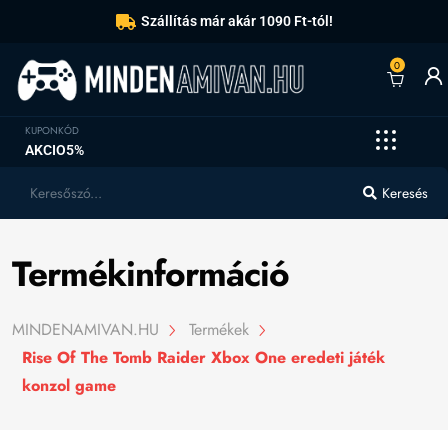
Szállítás már akár 1090 Ft-tól!
0
KUPONKÓD
AKCIO5%
Keresés
Termékinformáció
MINDENAMIVAN.HU
Termékek
Rise Of The Tomb Raider Xbox One eredeti játék
konzol game