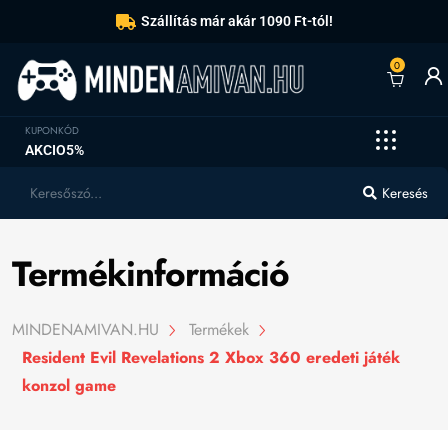
Szállítás már akár 1090 Ft-tól!
0
KUPONKÓD
AKCIO5%
Keresés
Termékinformáció
MINDENAMIVAN.HU
Termékek
Resident Evil Revelations 2 Xbox 360 eredeti játék
konzol game