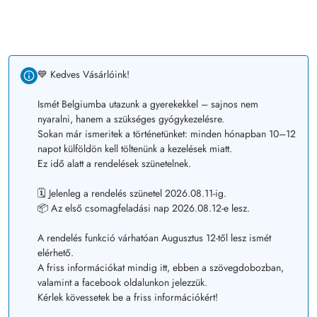
💙 Kedves Vásárlóink!
Ismét Belgiumba utazunk a gyerekekkel – sajnos nem
nyaralni, hanem a szükséges gyógykezelésre.
Sokan már ismeritek a történetünket: minden hónapban 10–12
napot külföldön kell töltenünk a kezelések miatt.
Ez idő alatt a rendelések szünetelnek.
🗓️ Jelenleg a rendelés szünetel 2026.08.11-ig.
📦 Az első csomagfeladási nap 2026.08.12-e lesz.
A rendelés funkció várhatóan Augusztus 12-től lesz ismét
elérhető.
A friss információkat mindig itt, ebben a szövegdobozban,
valamint a facebook oldalunkon jelezzük.
Kérlek kövessetek be a friss információkért!