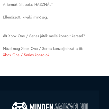
A termék állapota: HASZNÁLT
Ellenőrzött, kiváló minőség.
🎮 Xbox One / Series játék mellé konzolt keresel?
Nézd meg Xbox One / Series konzoljainkat is itt:
Xbox One / Series konzolok