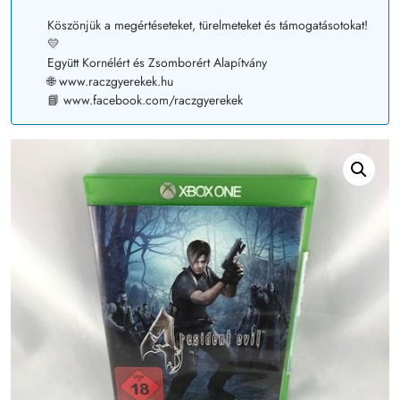
Köszönjük a megértéseteket, türelmeteket és támogatásotokat!
💛
Együtt Kornélért és Zsomborért Alapítvány
🌐 www.raczgyerekek.hu
📘 www.facebook.com/raczgyerekek