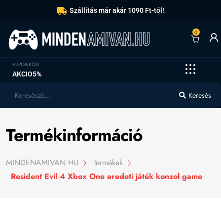
Szállítás már akár 1090 Ft-tól!
0
KUPONKÓD
AKCIO5%
Keresés
Termékinformáció
MINDENAMIVAN.HU
Termékek
Resident Evil 4 Xbox One eredeti játék konzol game