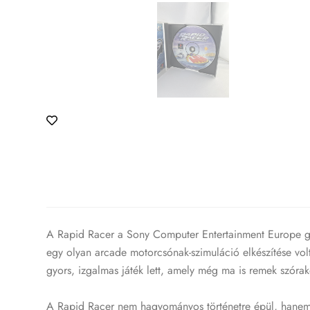
A Rapid Racer a Sony Computer Entertainment Europe gond
egy olyan arcade motorcsónak-szimuláció elkészítése volt
gyors, izgalmas játék lett, amely még ma is remek szórak
A Rapid Racer nem hagyományos történetre épül, hanem 