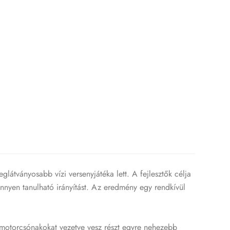
átványosabb vízi versenyjátéka lett. A fejlesztők célja
önnyen tanulható irányítást. Az eredmény egy rendkívül
motorcsónakokat vezetve vesz részt egyre nehezebb