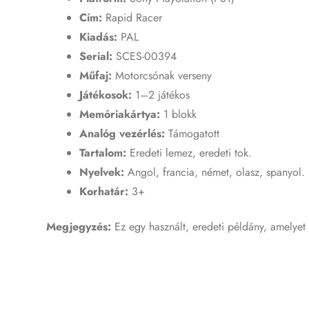
Cím:
Rapid Racer
Kiadás:
PAL
Serial:
SCES-00394
Műfaj:
Motorcsónak verseny
Játékosok:
1–2 játékos
Memóriakártya:
1 blokk
Analóg vezérlés:
Támogatott
Tartalom:
Eredeti lemez, eredeti tok.
Nyelvek:
Angol, francia, német, olasz, spanyol.
Korhatár:
3+
Megjegyzés:
Ez egy használt, eredeti példány, amelyet