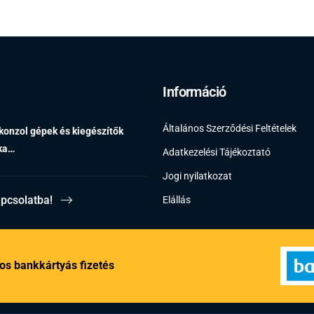
Információ
Általános Szerződési Feltételek
 konzol gépek és kiegészítők
éka…
Adatkezelési Tájékoztató
Jogi nyilatkozat
apcsolatba!
Elállás
os bankkártyás fizetés