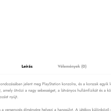
Leírás
Vélemények (0)
ozásában jelent meg PlayStation konzolra, és a korszak egyik legl
, amely ötvözi a nagy sebességet, a látványos hullámfizikát és a k
ozást nyújt.
a versenyzés élményére helyezi a hangsúlyt. A játékos különböző 