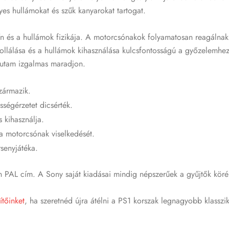
es hullámokat és szűk kanyarokat tartogat.
ín és a hullámok fizikája. A motorcsónakok folyamatosan reagálna
ollálása és a hullámok kihasználása kulcsfontosságú a győzelemhez
futam izgalmas maradjon.
zármazik.
sségérzetet dicsérték.
 kihasználja.
a motorcsónak viselkedését.
senyjátéka.
n PAL cím. A Sony saját kiadásai mindig népszerűek a gyűjtők köré
ítőinket
, ha szeretnéd újra átélni a PS1 korszak legnagyobb klasszik