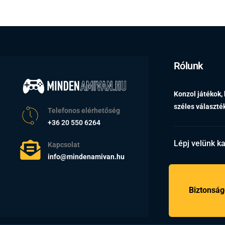
Rólunk
Konzol játékok,
széles választ
Telefonos elérhetőség
+36 20 550 6264
Lépj velünk k
Kapcsolat
info@mindenamivan.hu
Biztonság