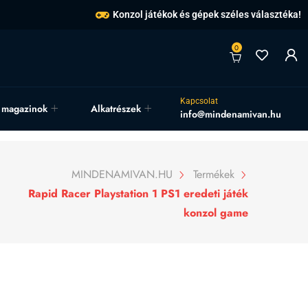
Konzol játékok és gépek széles választéka!
0
Kapcsolat
, magazinok
Alkatrészek
info@mindenamivan.hu
MINDENAMIVAN.HU
Termékek
Rapid Racer Playstation 1 PS1 eredeti játék
konzol game