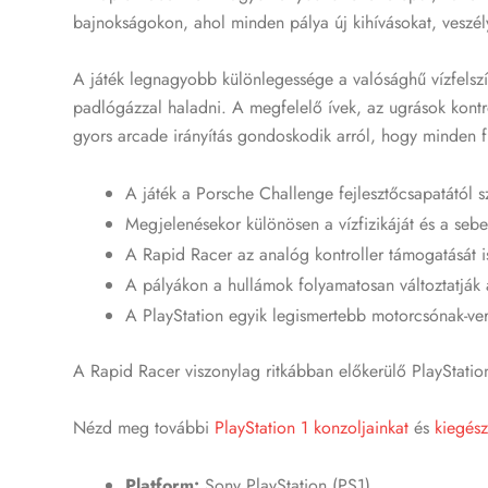
bajnokságokon, ahol minden pálya új kihívásokat, veszély
A játék legnagyobb különlegessége a valósághű vízfelsz
padlógázzal haladni. A megfelelő ívek, az ugrások kontr
gyors arcade irányítás gondoskodik arról, hogy minden 
A játék a Porsche Challenge fejlesztőcsapatától s
Megjelenésekor különösen a vízfizikáját és a sebe
A Rapid Racer az analóg kontroller támogatását is
A pályákon a hullámok folyamatosan változtatják 
A PlayStation egyik legismertebb motorcsónak-ver
A Rapid Racer viszonylag ritkábban előkerülő PlayStatio
Nézd meg további
PlayStation 1 konzoljainkat
és
kiegész
Platform:
Sony PlayStation (PS1)