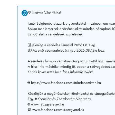
💙 Kedves Vásárlóink!
Ismét Belgiumba utazunk a gyerekekkel – sajnos nem nyar
Sokan már ismeritek a történetünket: minden hónapban 10–
Ez idő alatt a rendelések szünetelnek.
🗓️ Jelenleg a rendelés szünetel 2026.08.11-ig.
📦 Az első csomagfeladási nap 2026.08.12-e lesz.
A rendelés funkció várhatóan Augusztus 12-től lesz ismét e
A friss információkat mindig itt, ebben a szövegdobozban
Kérlek kövessetek be a friss információkért!
🌐 https://www.facebook.com/mindenamivan.hu
Köszönjük a megértéseteket, türelmeteket és támogatásoto
Együtt Kornélért és Zsomborért Alapítvány
🌐 www.raczgyerekek.hu
📘 www.facebook.com/raczgyerekek