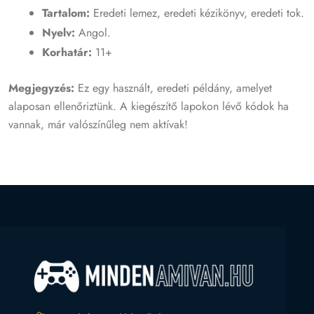
Tartalom:
Eredeti lemez, eredeti kézikönyv, eredeti tok.
Nyelv:
Angol.
Korhatár:
11+
Megjegyzés:
Ez egy használt, eredeti példány, amelyet
alaposan ellenőriztünk. A kiegészítő lapokon lévő kódok ha
vannak, már valószínűleg nem aktívak!