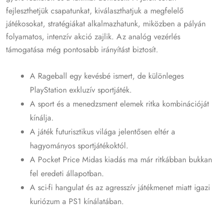
fejleszthetjük csapatunkat, kiválaszthatjuk a megfelelő
játékosokat, stratégiákat alkalmazhatunk, miközben a pályán
folyamatos, intenzív akció zajlik. Az analóg vezérlés
támogatása még pontosabb irányítást biztosít.
A Rageball egy kevésbé ismert, de különleges
PlayStation exkluzív sportjáték.
A sport és a menedzsment elemek ritka kombinációját
kínálja.
A játék futurisztikus világa jelentősen eltér a
hagyományos sportjátékoktól.
A Pocket Price Midas kiadás ma már ritkábban bukkan
fel eredeti állapotban.
A sci-fi hangulat és az agresszív játékmenet miatt igazi
kuriózum a PS1 kínálatában.