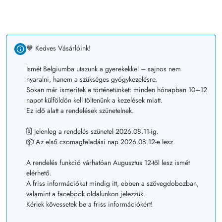
💙 Kedves Vásárlóink!
Ismét Belgiumba utazunk a gyerekekkel – sajnos nem
nyaralni, hanem a szükséges gyógykezelésre.
Sokan már ismeritek a történetünket: minden hónapban 10–12
napot külföldön kell töltenünk a kezelések miatt.
Ez idő alatt a rendelések szünetelnek.
🗓️ Jelenleg a rendelés szünetel 2026.08.11-ig.
📦 Az első csomagfeladási nap 2026.08.12-e lesz.
A rendelés funkció várhatóan Augusztus 12-től lesz ismét
elérhető.
A friss információkat mindig itt, ebben a szövegdobozban,
valamint a facebook oldalunkon jelezzük.
Kérlek kövessetek be a friss információkért!