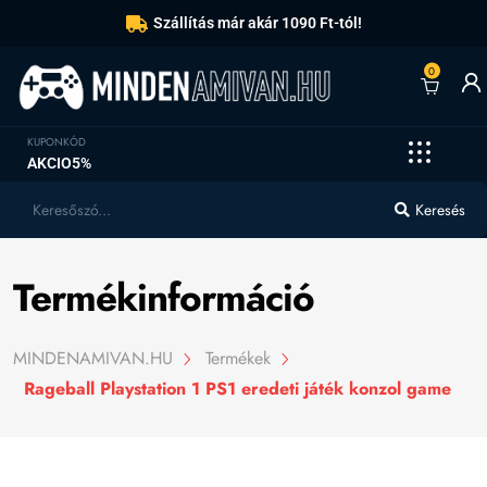
Szállítás már akár 1090 Ft-tól!
0
KUPONKÓD
AKCIO5%
Keresés
Termékinformáció
MINDENAMIVAN.HU
Termékek
Rageball Playstation 1 PS1 eredeti játék konzol game