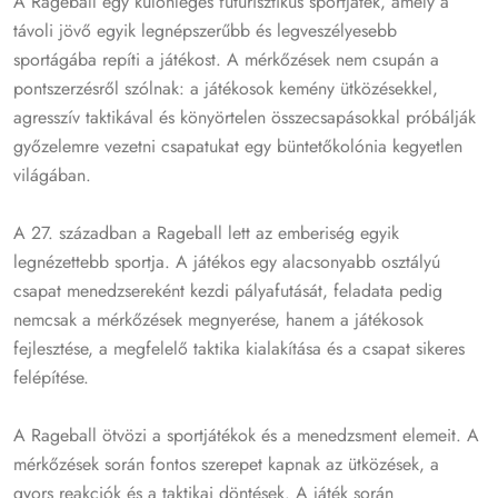
A Rageball egy különleges futurisztikus sportjáték, amely a
távoli jövő egyik legnépszerűbb és legveszélyesebb
sportágába repíti a játékost. A mérkőzések nem csupán a
pontszerzésről szólnak: a játékosok kemény ütközésekkel,
agresszív taktikával és könyörtelen összecsapásokkal próbálják
győzelemre vezetni csapatukat egy büntetőkolónia kegyetlen
világában.
A 27. században a Rageball lett az emberiség egyik
legnézettebb sportja. A játékos egy alacsonyabb osztályú
csapat menedzsereként kezdi pályafutását, feladata pedig
nemcsak a mérkőzések megnyerése, hanem a játékosok
fejlesztése, a megfelelő taktika kialakítása és a csapat sikeres
felépítése.
A Rageball ötvözi a sportjátékok és a menedzsment elemeit. A
mérkőzések során fontos szerepet kapnak az ütközések, a
gyors reakciók és a taktikai döntések. A játék során