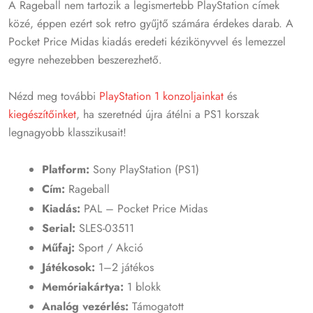
A Rageball nem tartozik a legismertebb PlayStation címek
közé, éppen ezért sok retro gyűjtő számára érdekes darab. A
Pocket Price Midas kiadás eredeti kézikönyvvel és lemezzel
egyre nehezebben beszerezhető.
Nézd meg további
PlayStation 1 konzoljainkat
és
kiegészítőinket
, ha szeretnéd újra átélni a PS1 korszak
legnagyobb klasszikusait!
Platform:
Sony PlayStation (PS1)
Cím:
Rageball
Kiadás:
PAL – Pocket Price Midas
Serial:
SLES-03511
Műfaj:
Sport / Akció
Játékosok:
1–2 játékos
Memóriakártya:
1 blokk
Analóg vezérlés:
Támogatott