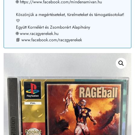
🌐 https://www.facebook.com/mindenamivan.hu
Köszönjük a megértéseteket, türelmeteket és támogatásotokat!
💛
Együtt Kornélért és Zsomborért Alapítvány
🌐 www.raczgyerekek.hu
📘 www.facebook.com/raczgyerekek