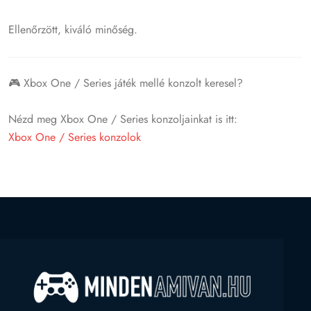
Ellenőrzött, kiváló minőség.
🎮 Xbox One / Series játék mellé konzolt keresel?
Nézd meg Xbox One / Series konzoljainkat is itt:
Xbox One / Series konzolok