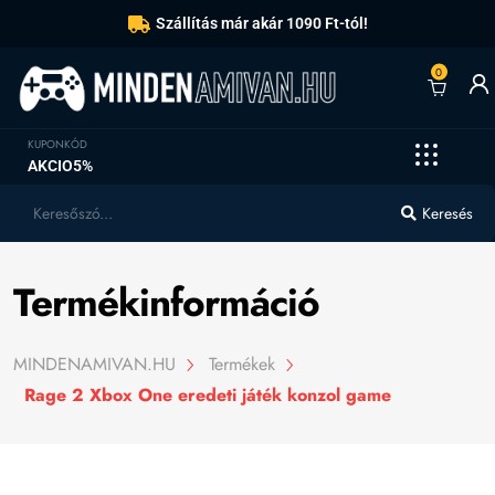
Szállítás már akár 1090 Ft-tól!
0
KUPONKÓD
AKCIO5%
Keresés
Termékinformáció
MINDENAMIVAN.HU
Termékek
Rage 2 Xbox One eredeti játék konzol game