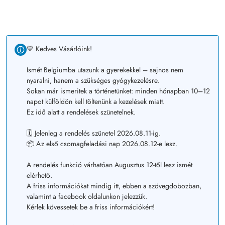
💙 Kedves Vásárlóink!
Ismét Belgiumba utazunk a gyerekekkel – sajnos nem
nyaralni, hanem a szükséges gyógykezelésre.
Sokan már ismeritek a történetünket: minden hónapban 10–12
napot külföldön kell töltenünk a kezelések miatt.
Ez idő alatt a rendelések szünetelnek.
🗓️ Jelenleg a rendelés szünetel 2026.08.11-ig.
📦 Az első csomagfeladási nap 2026.08.12-e lesz.
A rendelés funkció várhatóan Augusztus 12-től lesz ismét
elérhető.
A friss információkat mindig itt, ebben a szövegdobozban,
valamint a facebook oldalunkon jelezzük.
Kérlek kövessetek be a friss információkért!