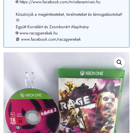
🌐 https://www.facebook.com/mindenamivan.hu
Köszönjük a megértéseteket, türelmeteket és támogatásotokat!
💛
Együtt Kornélért és Zsomborért Alapítvány
🌐 www.raczgyerekek.hu
📘 www.facebook.com/raczgyerekek