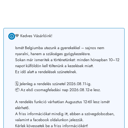
💙 Kedves Vásárlóink!
Ismét Belgiumba utazunk a gyerekekkel – sajnos nem
nyaralni, hanem a szükséges gyógykezelésre.
Sokan már ismeritek a történetünket: minden hónapban 10–12
napot külföldön kell töltenünk a kezelések miatt.
Ez idő alatt a rendelések szünetelnek.
🗓️ Jelenleg a rendelés szünetel 2026.08.11-ig.
📦 Az első csomagfeladási nap 2026.08.12-e lesz.
A rendelés funkció várhatóan Augusztus 12-től lesz ismét
elérhető.
A friss információkat mindig itt, ebben a szövegdobozban,
valamint a facebook oldalunkon jelezzük.
Kérlek kövessetek be a friss információkért!