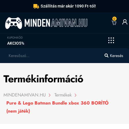
Szállítás már akár 1090 Ft-tól!
0
KUPONKÓD
AKCIO5%
Keresés
Termékinformáció
MINDENAMIVAN.HU
Termékek
Pure & Lego Batman Bundle xbox 360 BORÍTÓ
(nem játék)