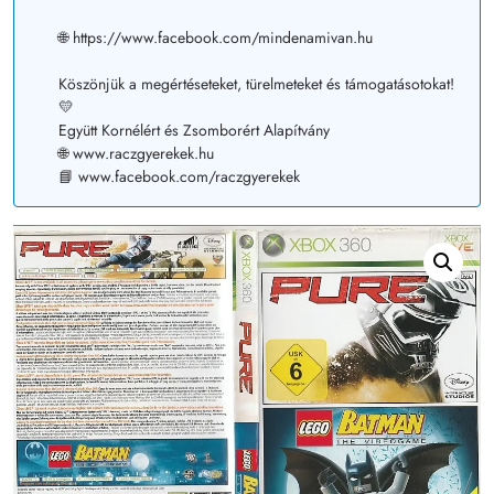
🌐 https://www.facebook.com/mindenamivan.hu
Köszönjük a megértéseteket, türelmeteket és támogatásotokat!
💛
Együtt Kornélért és Zsomborért Alapítvány
🌐 www.raczgyerekek.hu
📘 www.facebook.com/raczgyerekek