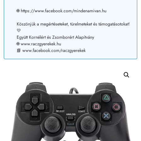
🌐 https://www.facebook.com/mindenamivan.hu
Köszönjük a megértéseteket, türelmeteket és támogatásotokat!
💛
Együtt Kornélért és Zsomborért Alapítvány
🌐 www.raczgyerekek.hu
📘 www.facebook.com/raczgyerekek