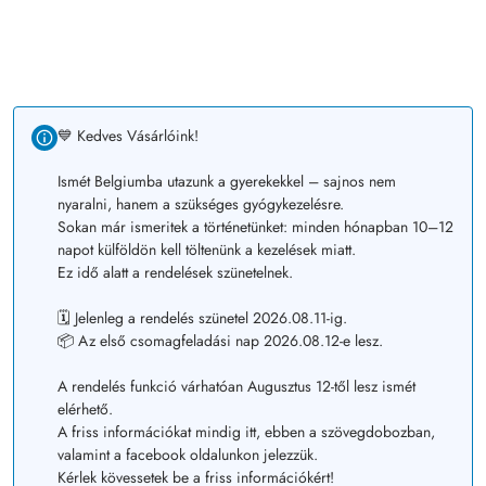
💙 Kedves Vásárlóink!
Ismét Belgiumba utazunk a gyerekekkel – sajnos nem
nyaralni, hanem a szükséges gyógykezelésre.
Sokan már ismeritek a történetünket: minden hónapban 10–12
napot külföldön kell töltenünk a kezelések miatt.
Ez idő alatt a rendelések szünetelnek.
🗓️ Jelenleg a rendelés szünetel 2026.08.11-ig.
📦 Az első csomagfeladási nap 2026.08.12-e lesz.
A rendelés funkció várhatóan Augusztus 12-től lesz ismét
elérhető.
A friss információkat mindig itt, ebben a szövegdobozban,
valamint a facebook oldalunkon jelezzük.
Kérlek kövessetek be a friss információkért!