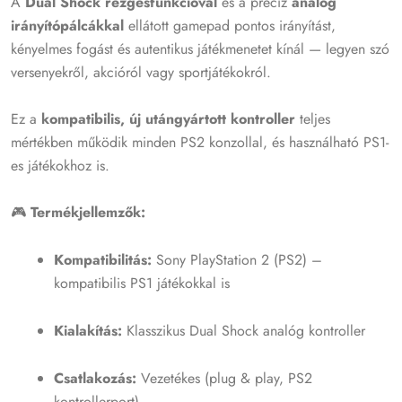
A
Dual Shock rezgésfunkcióval
és a precíz
analóg
irányítópálcákkal
ellátott gamepad pontos irányítást,
kényelmes fogást és autentikus játékmenetet kínál — legyen szó
versenyekről, akcióról vagy sportjátékokról.
Ez a
kompatibilis, új utángyártott kontroller
teljes
mértékben működik minden PS2 konzollal, és használható PS1-
es játékokhoz is.
🎮
Termékjellemzők:
Kompatibilitás:
Sony PlayStation 2 (PS2) –
kompatibilis PS1 játékokkal is
Kialakítás:
Klasszikus Dual Shock analóg kontroller
Csatlakozás:
Vezetékes (plug & play, PS2
kontrollerport)