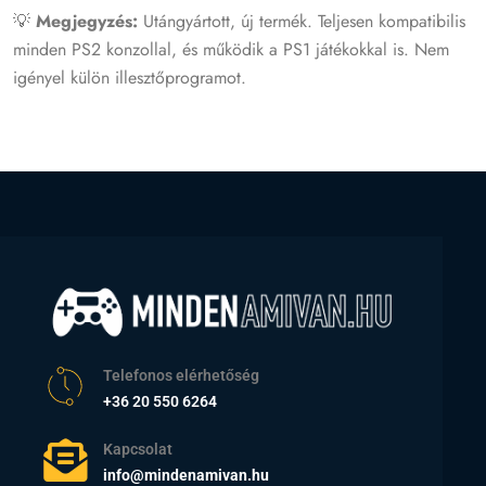
💡
Megjegyzés:
Utángyártott, új termék. Teljesen kompatibilis
minden PS2 konzollal, és működik a PS1 játékokkal is. Nem
igényel külön illesztőprogramot.
Telefonos elérhetőség
+36 20 550 6264
Kapcsolat
info@mindenamivan.hu