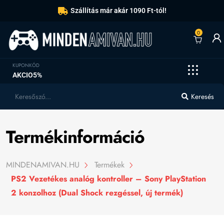
Szállítás már akár 1090 Ft-tól!
0
KUPONKÓD
AKCIO5%
Keresés
Termékinformáció
MINDENAMIVAN.HU
Termékek
PS2 Vezetékes analóg kontroller – Sony PlayStation
2 konzolhoz (Dual Shock rezgéssel, új termék)