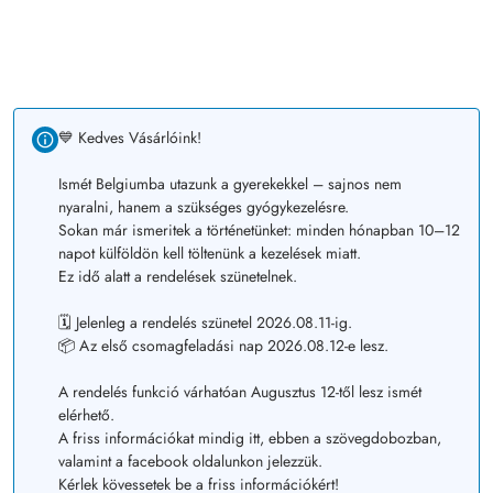
💙 Kedves Vásárlóink!
Ismét Belgiumba utazunk a gyerekekkel – sajnos nem
nyaralni, hanem a szükséges gyógykezelésre.
Sokan már ismeritek a történetünket: minden hónapban 10–12
napot külföldön kell töltenünk a kezelések miatt.
Ez idő alatt a rendelések szünetelnek.
🗓️ Jelenleg a rendelés szünetel 2026.08.11-ig.
📦 Az első csomagfeladási nap 2026.08.12-e lesz.
A rendelés funkció várhatóan Augusztus 12-től lesz ismét
elérhető.
A friss információkat mindig itt, ebben a szövegdobozban,
valamint a facebook oldalunkon jelezzük.
Kérlek kövessetek be a friss információkért!