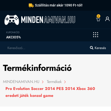
Szállítás már akár 1090 Ft-tól!
0
KUPONKÓD
AKCIO5%
Keresés
Termékinformáció
MINDENAMIVAN.HU
Termékek
Pro Evolution Soccer 2014 PES 2014 Xbox 360
eredeti játék konzol game