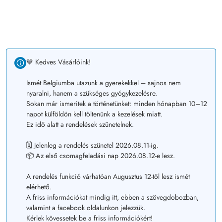
💙 Kedves Vásárlóink!
Ismét Belgiumba utazunk a gyerekekkel – sajnos nem
nyaralni, hanem a szükséges gyógykezelésre.
Sokan már ismeritek a történetünket: minden hónapban 10–12
napot külföldön kell töltenünk a kezelések miatt.
Ez idő alatt a rendelések szünetelnek.
🗓️ Jelenleg a rendelés szünetel 2026.08.11-ig.
📦 Az első csomagfeladási nap 2026.08.12-e lesz.
A rendelés funkció várhatóan Augusztus 12-től lesz ismét
elérhető.
A friss információkat mindig itt, ebben a szövegdobozban,
valamint a facebook oldalunkon jelezzük.
Kérlek kövessetek be a friss információkért!