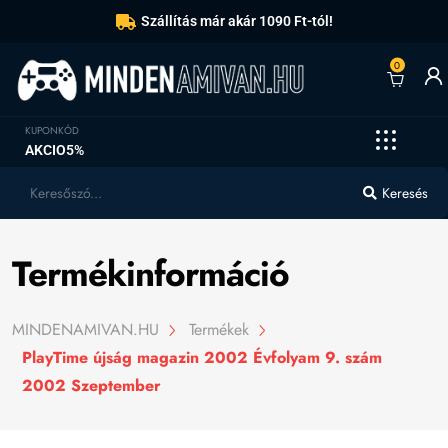
Szállítás már akár 1090 Ft-tól!
0
KUPONKÓD
AKCIO5%
Keresés
Termékinformáció
MINDENAMIVAN.HU
Termékek
PlayTime újság magazin 2002 Évfolyam 9. szám
2002 Szeptember