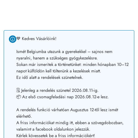
💙 Kedves Vásárlóink!
Ismét Belgiumba utazunk a gyerekekkel – sajnos nem
nyaralni, hanem a szükséges gyógykezelésre.
Sokan már ismeritek a történetünket: minden hónapban 10–12
napot külföldön kell töltenünk a kezelések miatt.
Ez idő alatt a rendelések szünetelnek.
🗓️ Jelenleg a rendelés szünetel 2026.08.11-ig.
📦 Az első csomagfeladási nap 2026.08.12-e lesz.
A rendelés funkció várhatóan Augusztus 12-től lesz ismét
elérhető.
A friss információkat mindig itt, ebben a szövegdobozban,
valamint a facebook oldalunkon jelezzük.
Kérlek kövessetek be a friss információkért!