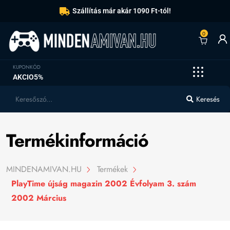
Szállítás már akár 1090 Ft-tól!
0
KUPONKÓD
AKCIO5%
Keresés
Termékinformáció
MINDENAMIVAN.HU
Termékek
PlayTime újság magazin 2002 Évfolyam 3. szám
2002 Március