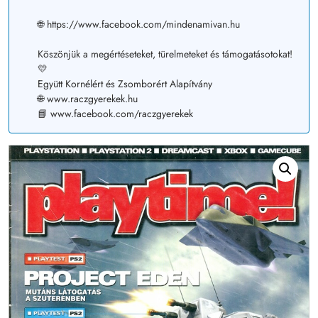
🌐 https://www.facebook.com/mindenamivan.hu
Köszönjük a megértéseteket, türelmeteket és támogatásotokat!
💛
Együtt Kornélért és Zsomborért Alapítvány
🌐 www.raczgyerekek.hu
📘 www.facebook.com/raczgyerekek