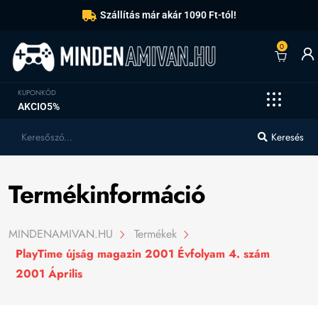
Szállítás már akár 1090 Ft-tól!
0
KUPONKÓD
AKCIO5%
Keresés
Termékinformáció
MINDENAMIVAN.HU
Termékek
PlayTime újság magazin 2001 Évfolyam 4. szám
2001 Április