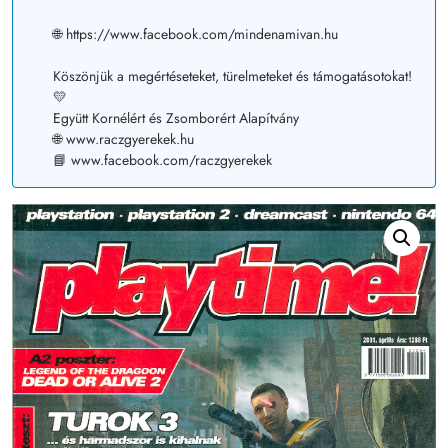
🌐 https://www.facebook.com/mindenamivan.hu
Köszönjük a megértéseteket, türelmeteket és támogatásotokat!
💛
Együtt Kornélért és Zsomborért Alapítvány
🌐 www.raczgyerekek.hu
📘 www.facebook.com/raczgyerekek