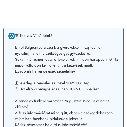
💙 Kedves Vásárlóink!
Ismét Belgiumba utazunk a gyerekekkel – sajnos nem
nyaralni, hanem a szükséges gyógykezelésre.
Sokan már ismeritek a történetünket: minden hónapban 10–12
napot külföldön kell töltenünk a kezelések miatt.
Ez idő alatt a rendelések szünetelnek.
🗓️ Jelenleg a rendelés szünetel 2026.08.11-ig.
📦 Az első csomagfeladási nap 2026.08.12-e lesz.
A rendelés funkció várhatóan Augusztus 12-től lesz ismét
elérhető.
A friss információkat mindig itt, ebben a szövegdobozban,
valamint a facebook oldalunkon jelezzük.
Kérlek kövessetek be a friss információkért!