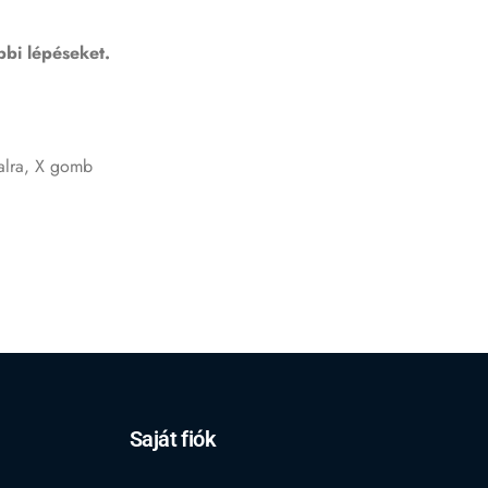
bbi lépéseket.
alra, X gomb
Saját fiók