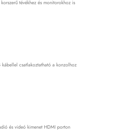
a korszerű tévékhez és monitorokhoz is
 kábellel csatlakoztatható a konzolhoz
audió és videó kimenet HDMI porton