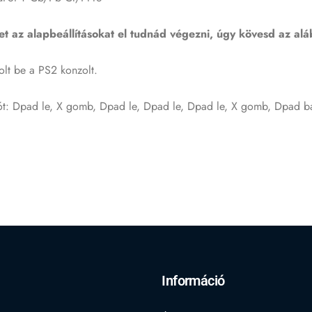
t az alapbeállításokat el tudnád végezni, úgy kövesd az alá
olt be a PS2 konzolt.
t: Dpad le, X gomb, Dpad le, Dpad le, Dpad le, X gomb, Dpad b
Információ