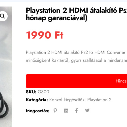
Playstation 2 HDMI átalakító P
hónap garanciával)
1990
Ft
Playstation 2 HDMI átalakító Ps2 to HDMI Converter (
minőségben! Raktárról, gyors szállítással a mindenam
Nincs
SKU:
G300
Kategória:
Konzol kiegészítők
,
Playstation 2
Megosztás: