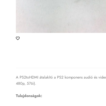
A PS2toHDMI átalakító a PS2 komponens audió és videó jel
480p, 576i).
Tulajdonságok: