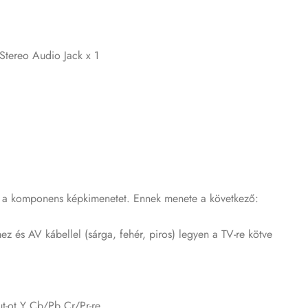
Stereo Audio Jack x 1
i a komponens képkimenetet. Ennek menete a következő:
 és AV kábellel (sárga, fehér, piros) legyen a TV-re kötve
ut-ot Y Cb/Pb Cr/Pr-re