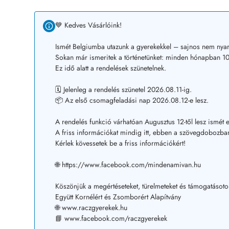
💙 Kedves Vásárlóink!
Ismét Belgiumba utazunk a gyerekekkel – sajnos nem nyar
Sokan már ismeritek a történetünket: minden hónapban 10–
Ez idő alatt a rendelések szünetelnek.
🗓️ Jelenleg a rendelés szünetel 2026.08.11-ig.
📦 Az első csomagfeladási nap 2026.08.12-e lesz.
A rendelés funkció várhatóan Augusztus 12-től lesz ismét e
A friss információkat mindig itt, ebben a szövegdobozban
Kérlek kövessetek be a friss információkért!
🌐 https://www.facebook.com/mindenamivan.hu
Köszönjük a megértéseteket, türelmeteket és támogatásoto
Együtt Kornélért és Zsomborért Alapítvány
🌐 www.raczgyerekek.hu
📘 www.facebook.com/raczgyerekek