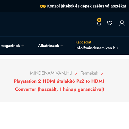
Konzol játékok és gépek széles választéka!
0
Kapcsolat
, magazinok
Alkatrészek
info@mindenamivan.hu
MINDENAMIVAN.HU
Termékek
Playstation 2 HDMI átalakító Ps2 to HDMI
Converter (használt, 1 hónap garanciával)