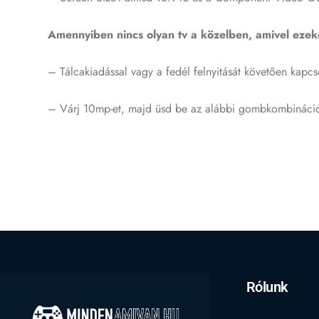
Amennyiben nincs olyan tv a közelben, amivel ezeke
– Tálcakiadással vagy a fedél felnyitását követően kapcs
– Várj 10mp-et, majd üsd be az alábbi gombkombináció
Rólunk