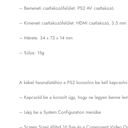
– Bemeneti csatlakozófelület: PS2 AV csatlakozó
– Kimeneti csatlakozófelület: HDMI csatlakozó, 3.5 mm 
– Mérete: 34 x 73 x 14 mm
– Súlya: 15g
A kábel használatához a PS2 konzolon be kell kapcsoln
– Kapcsold be a konzolt úgy, hogy ne legyen benne lemez
– Lépj be a System Configuration menübe
– Screen Size-t állítsd 16:9-re és a Component Video O