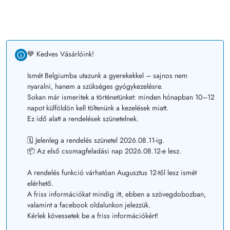
💙 Kedves Vásárlóink!
Ismét Belgiumba utazunk a gyerekekkel – sajnos nem
nyaralni, hanem a szükséges gyógykezelésre.
Sokan már ismeritek a történetünket: minden hónapban 10–12
napot külföldön kell töltenünk a kezelések miatt.
Ez idő alatt a rendelések szünetelnek.
🗓️ Jelenleg a rendelés szünetel 2026.08.11-ig.
📦 Az első csomagfeladási nap 2026.08.12-e lesz.
A rendelés funkció várhatóan Augusztus 12-től lesz ismét
elérhető.
A friss információkat mindig itt, ebben a szövegdobozban,
valamint a facebook oldalunkon jelezzük.
Kérlek kövessetek be a friss információkért!