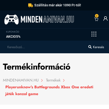
Szállítás már akár 1090 Ft-tól!
0
KUPONKÓD
AKCIO5%
Keresés
Termékinformáció
MINDENAMIVAN.HU
Termékek
Playerunknow’s Battlegrounds Xbox One eredeti
játék konzol game