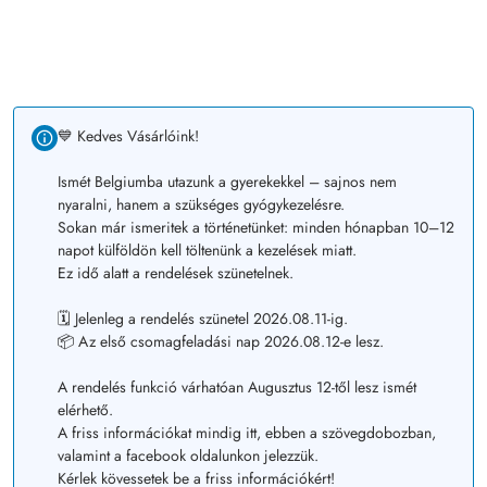
💙 Kedves Vásárlóink!
Ismét Belgiumba utazunk a gyerekekkel – sajnos nem
nyaralni, hanem a szükséges gyógykezelésre.
Sokan már ismeritek a történetünket: minden hónapban 10–12
napot külföldön kell töltenünk a kezelések miatt.
Ez idő alatt a rendelések szünetelnek.
🗓️ Jelenleg a rendelés szünetel 2026.08.11-ig.
📦 Az első csomagfeladási nap 2026.08.12-e lesz.
A rendelés funkció várhatóan Augusztus 12-től lesz ismét
elérhető.
A friss információkat mindig itt, ebben a szövegdobozban,
valamint a facebook oldalunkon jelezzük.
Kérlek kövessetek be a friss információkért!