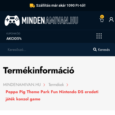
Szállítás már akár 1090 Ft-tól!
0
KUPONKÓD
AKCIO5%
Keresés
Termékinformáció
MINDENAMIVAN.HU
Termékek
Peppa Pig Theme Park Fun Nintendo DS eredeti
játék konzol game