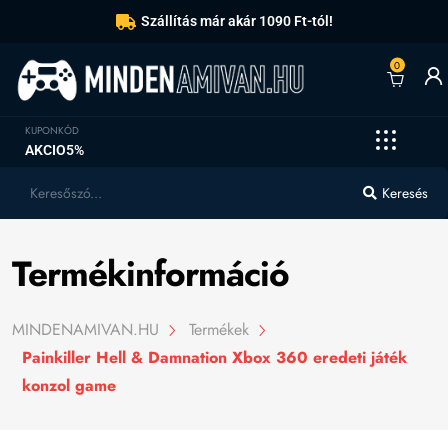
Szállítás már akár 1090 Ft-tól!
0
KUPONKÓD
AKCIO5%
Keresés
Termékinformáció
MINDENAMIVAN.HU
Termékek
Painkiller Hell & Damnation Xbox 360 eredeti játék
konzol game