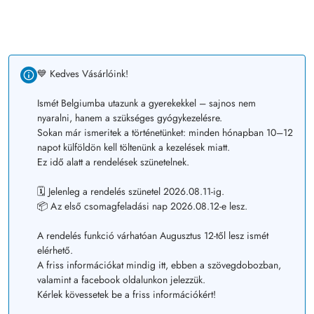
💙 Kedves Vásárlóink!
Ismét Belgiumba utazunk a gyerekekkel – sajnos nem
nyaralni, hanem a szükséges gyógykezelésre.
Sokan már ismeritek a történetünket: minden hónapban 10–12
napot külföldön kell töltenünk a kezelések miatt.
Ez idő alatt a rendelések szünetelnek.
🗓️ Jelenleg a rendelés szünetel 2026.08.11-ig.
📦 Az első csomagfeladási nap 2026.08.12-e lesz.
A rendelés funkció várhatóan Augusztus 12-től lesz ismét
elérhető.
A friss információkat mindig itt, ebben a szövegdobozban,
valamint a facebook oldalunkon jelezzük.
Kérlek kövessetek be a friss információkért!