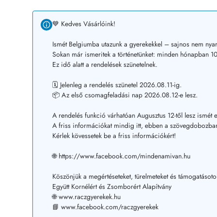
💙 Kedves Vásárlóink!
Ismét Belgiumba utazunk a gyerekekkel – sajnos nem nyar
Sokan már ismeritek a történetünket: minden hónapban 10–
Ez idő alatt a rendelések szünetelnek.
🗓️ Jelenleg a rendelés szünetel 2026.08.11-ig.
📦 Az első csomagfeladási nap 2026.08.12-e lesz.
A rendelés funkció várhatóan Augusztus 12-től lesz ismét e
A friss információkat mindig itt, ebben a szövegdobozban
Kérlek kövessetek be a friss információkért!
🌐 https://www.facebook.com/mindenamivan.hu
Köszönjük a megértéseteket, türelmeteket és támogatásoto
Együtt Kornélért és Zsomborért Alapítvány
🌐 www.raczgyerekek.hu
📘 www.facebook.com/raczgyerekek