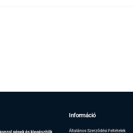
Információ
Általános Szerződési Feltételek
 konzol gépek és kiegészítők