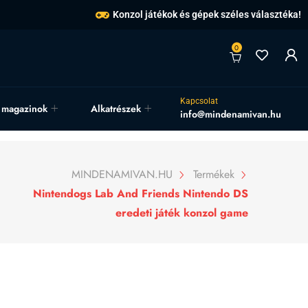
Konzol játékok és gépek széles választéka!
0
Kapcsolat
, magazinok
Alkatrészek
info@mindenamivan.hu
MINDENAMIVAN.HU
Termékek
Nintendogs Lab And Friends Nintendo DS
eredeti játék konzol game