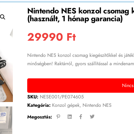
Nintendo NES konzol csomag ki
(használt, 1 hónap garancia)
29990
Ft
Nintendo NES konzol csomag kiegészítőkkel és játékka
minőségben! Raktárról, gyors szállítással a mindenam
Nincs
SKU:
NESE001/PE074605
Kategória:
Konzol gépek
,
Nintendo NES
Megosztás: