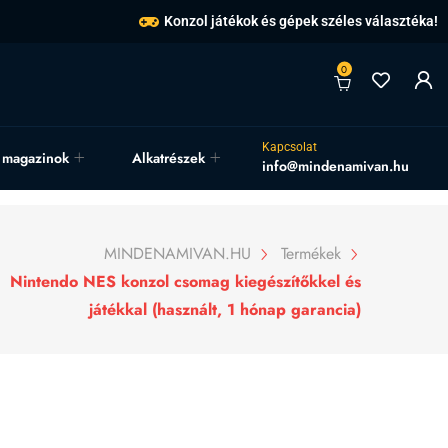
Konzol játékok és gépek széles választéka!
0
Kapcsolat
, magazinok
Alkatrészek
info@mindenamivan.hu
MINDENAMIVAN.HU
Termékek
Nintendo NES konzol csomag kiegészítőkkel és
játékkal (használt, 1 hónap garancia)