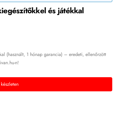
egészítőkkel és játékkal
l (használt, 1 hónap garancia) – eredeti, ellenőrzött
ivan.hu-n!
 készleten