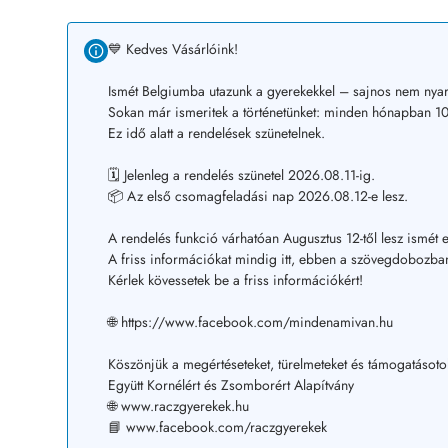
💙 Kedves Vásárlóink!
Ismét Belgiumba utazunk a gyerekekkel – sajnos nem nyar
Sokan már ismeritek a történetünket: minden hónapban 10–
Ez idő alatt a rendelések szünetelnek.
🗓️ Jelenleg a rendelés szünetel 2026.08.11-ig.
📦 Az első csomagfeladási nap 2026.08.12-e lesz.
A rendelés funkció várhatóan Augusztus 12-től lesz ismét e
A friss információkat mindig itt, ebben a szövegdobozban
Kérlek kövessetek be a friss információkért!
🌐 https://www.facebook.com/mindenamivan.hu
Köszönjük a megértéseteket, türelmeteket és támogatásoto
Együtt Kornélért és Zsomborért Alapítvány
🌐 www.raczgyerekek.hu
📘 www.facebook.com/raczgyerekek