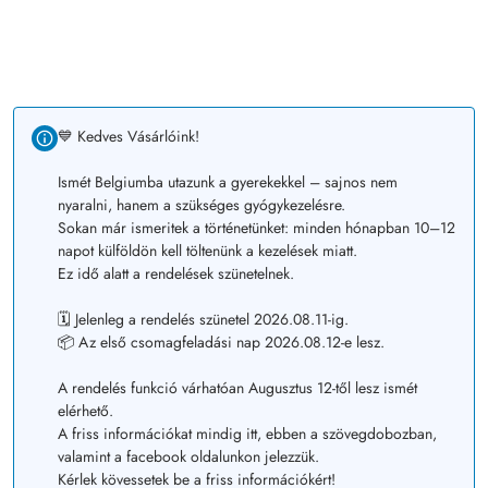
💙 Kedves Vásárlóink!
Ismét Belgiumba utazunk a gyerekekkel – sajnos nem
nyaralni, hanem a szükséges gyógykezelésre.
Sokan már ismeritek a történetünket: minden hónapban 10–12
napot külföldön kell töltenünk a kezelések miatt.
Ez idő alatt a rendelések szünetelnek.
🗓️ Jelenleg a rendelés szünetel 2026.08.11-ig.
📦 Az első csomagfeladási nap 2026.08.12-e lesz.
A rendelés funkció várhatóan Augusztus 12-től lesz ismét
elérhető.
A friss információkat mindig itt, ebben a szövegdobozban,
valamint a facebook oldalunkon jelezzük.
Kérlek kövessetek be a friss információkért!