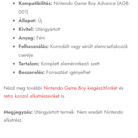
Kompatibilitás:
Nintendo Game Boy Advance (AGB-
001)
Állapot:
Új
Kivitel:
Utángyártott
Anyag:
Fém
Felhasználás:
Korrodált vagy sérült elemcsatlakozók
cseréje
Tartalom:
Komplett elemérintkező szett
Beszerelés:
Forrasztást igényelhet
Nézd meg további
Nintendo Game Boy kiegészítőinket
és
retro konzol alkatrészeinket
is.
Megjegyzés:
Utángyártott termék. Nem eredeti Nintendo
alkatrész.