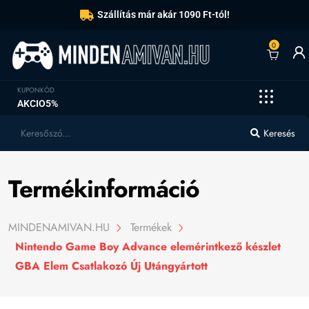
Szállítás már akár 1090 Ft-tól!
0
KUPONKÓD
AKCIO5%
Keresés
Termékinformáció
MINDENAMIVAN.HU
Termékek
Nintendo Game Boy Advance elemérintkező készlet
GBA Elem Csatlakozó Új Utángyártott