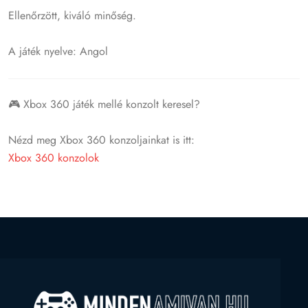
Ellenőrzött, kiváló minőség.
A játék nyelve: Angol
🎮 Xbox 360 játék mellé konzolt keresel?
Nézd meg Xbox 360 konzoljainkat is itt:
Xbox 360 konzolok