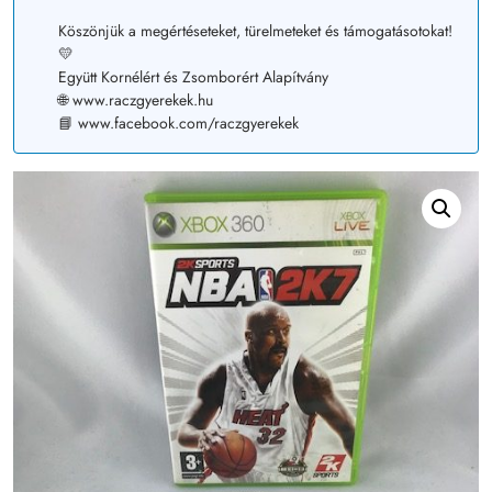
Köszönjük a megértéseteket, türelmeteket és támogatásotokat!
💛
Együtt Kornélért és Zsomborért Alapítvány
🌐 www.raczgyerekek.hu
📘 www.facebook.com/raczgyerekek