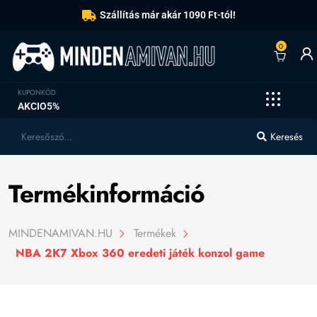
Szállítás már akár 1090 Ft-tól!
0
KUPONKÓD
AKCIO5%
Keresés
Termékinformáció
MINDENAMIVAN.HU
Termékek
NBA 2K7 Xbox 360 eredeti játék konzol game