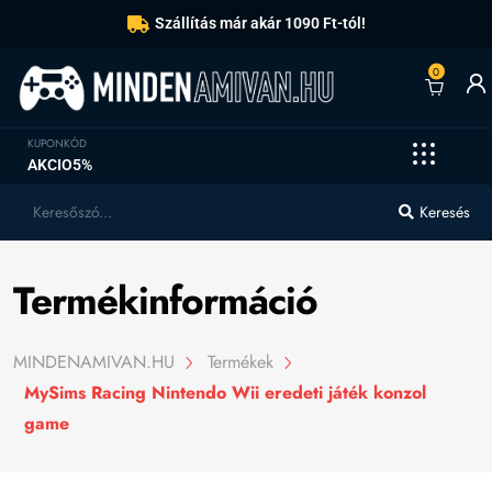
Szállítás már akár 1090 Ft-tól!
0
KUPONKÓD
AKCIO5%
Keresés
Termékinformáció
MINDENAMIVAN.HU
Termékek
MySims Racing Nintendo Wii eredeti játék konzol
game