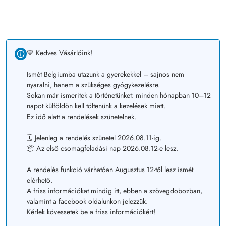
💙 Kedves Vásárlóink!
Ismét Belgiumba utazunk a gyerekekkel – sajnos nem
nyaralni, hanem a szükséges gyógykezelésre.
Sokan már ismeritek a történetünket: minden hónapban 10–12
napot külföldön kell töltenünk a kezelések miatt.
Ez idő alatt a rendelések szünetelnek.
🗓️ Jelenleg a rendelés szünetel 2026.08.11-ig.
📦 Az első csomagfeladási nap 2026.08.12-e lesz.
A rendelés funkció várhatóan Augusztus 12-től lesz ismét
elérhető.
A friss információkat mindig itt, ebben a szövegdobozban,
valamint a facebook oldalunkon jelezzük.
Kérlek kövessetek be a friss információkért!