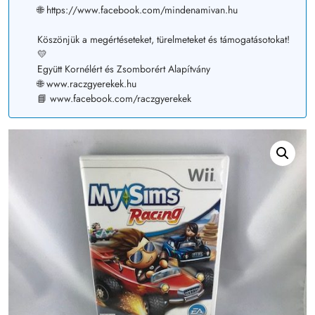
🌐 https://www.facebook.com/mindenamivan.hu
Köszönjük a megértéseteket, türelmeteket és támogatásotokat!
💛
Együtt Kornélért és Zsomborért Alapítvány
🌐 www.raczgyerekek.hu
📘 www.facebook.com/raczgyerekek